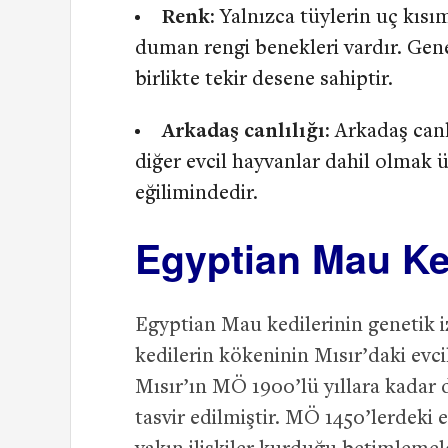
Renk:
Yalnızca tüylerin uç kısı
duman rengi benekleri vardır. Gene
birlikte tekir desene sahiptir.
Arkadaş canlılığı:
Arkadaş canlı
diğer evcil hayvanlar dahil olmak ü
eğilimindedir.
Egyptian Mau Ked
Egyptian Mau kedilerinin genetik i
kedilerin kökeninin Mısır’daki evc
Mısır’ın MÖ 1900’lü yıllara kadar 
tasvir edilmiştir. MÖ 1450’lerdeki e