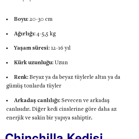
Boyu:
20-30 cm
Ağırlığı:
4-5,5 kg
Yaşam süresi:
12-16 yıl
Kürk uzunluğu:
Uzun
Renk:
Beyaz ya da beyaz tüylerle altın ya da
gümüş tonlarda tüyler
Arkadaş canlılığı:
Sevecen ve arkadaş
canlısıdır. Diğer kedi cinslerine göre daha az
enerjik ve sakin bir yapıya sahiptir.
Chinchilla Kedisi