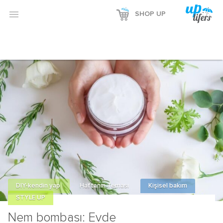
Reklamı Göster

SHOP UP
Reklamı Gizle
DIY-kendin yap
Haftanın Teması
Kişisel bakım
STYLE UP
Nem bombası: Evde