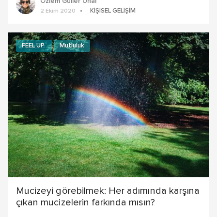
Özlem Güller Ünal
KIŞISEL GELIŞIM
2 Ekim 2020
FEEL UP
Mutluluk
Mucizeyi görebilmek: Her adımında karşına
çıkan mucizelerin farkında mısın?