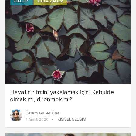
FEEL UP
Kişisel gelişim
Hayatın ritmini yakalamak için: Kabulde
olmak mı, direnmek mi?
Özlem Güller Ünal
KIŞISEL GELIŞIM
4 Aralık 2020