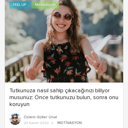
FEEL UP
Motivasyon
Tutkunuza nasıl sahip çıkacağınızı biliyor
musunuz: Önce tutkunuzu bulun, sonra onu
koruyun
Özlem Güller Ünal
MOTIVASYON
20 Kasım 2020