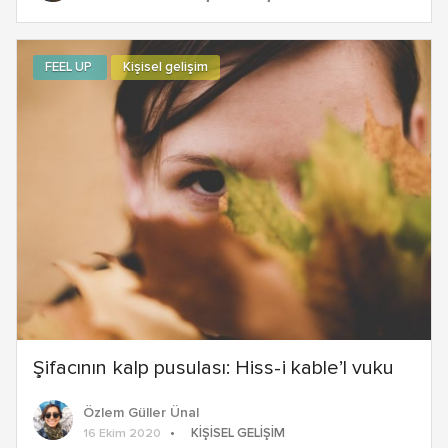
FEEL UP
Kişisel gelişim
Şifacının kalp pusulası: Hiss-i kable’l vuku
Özlem Güller Ünal
KIŞISEL GELIŞIM
16 Ekim 2020