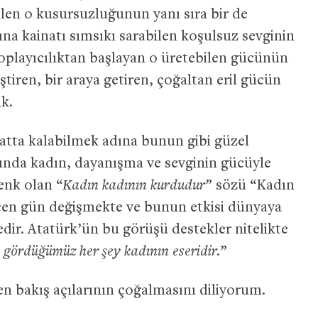
bilen o kusursuzluğunun yanı sıra bir de
ına kainatı sımsıkı sarabilen koşulsuz sevginin
oplayıcılıktan başlayan o üretebilen gücünün
tiren, bir araya getiren, çoğaltan eril gücün
ak.
atta kalabilmek adına bunun gibi güzel
unda kadın, dayanışma ve sevginin gücüyle
enk olan “
Kadın kadının kurdudur
” sözü “Kadın
çen gün değişmekte ve bunun etkisi dünyaya
dir. Atatürk’ün bu görüşü destekler nitelikte
gördüğümüz her şey kadının eseridir.
”
en bakış açılarının çoğalmasını diliyorum.