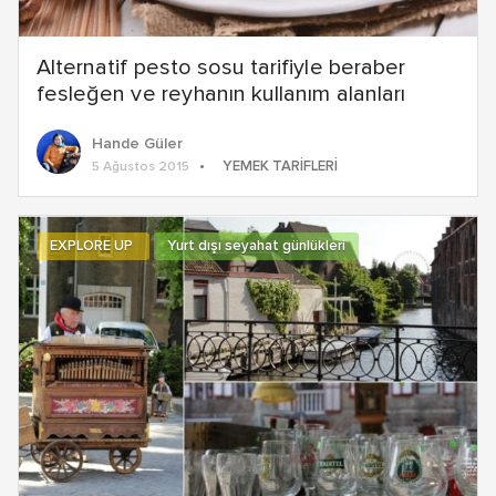
Alternatif pesto sosu tarifiyle beraber
fesleğen ve reyhanın kullanım alanları
Hande Güler
YEMEK TARIFLERI
5 Ağustos 2015
EXPLORE UP
Yurt dışı seyahat günlükleri