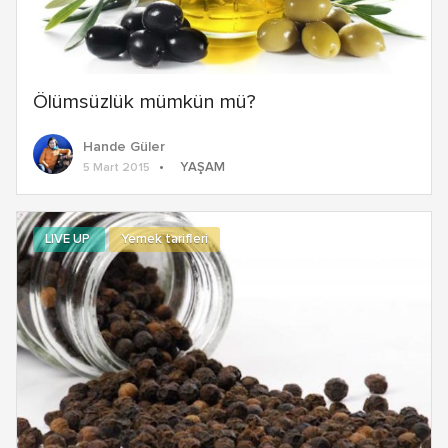
Ölümsüzlük mümkün mü?
Hande Güler
YAŞAM
5 Mart 2015
LIVE UP
Yemek tarifleri