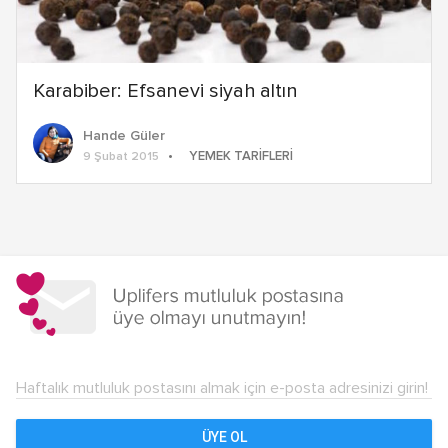
Karabiber: Efsanevi siyah altın
Hande Güler
YEMEK TARIFLERI
9 Şubat 2015
Haftalık mutluluk postasını almak için e-posta adresinizi girin!
ÜYE OL