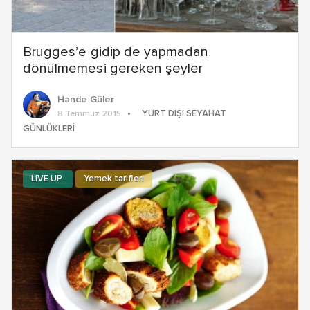
Brugges’e gidip de yapmadan
dönülmemesi gereken şeyler
Hande Güler
YURT DIŞI SEYAHAT
8 Temmuz 2015
GÜNLÜKLERI
LIVE UP
Yemek tarifleri