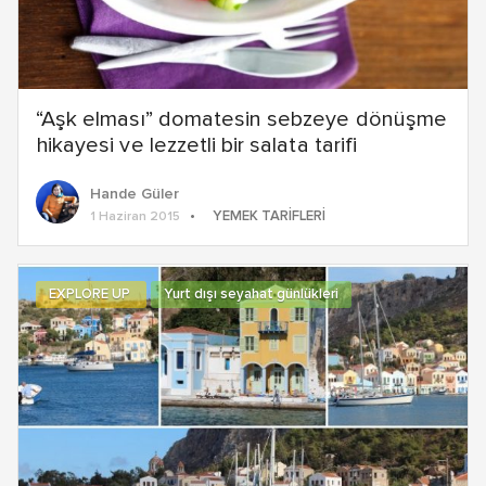
“Aşk elması” domatesin sebzeye dönüşme
hikayesi ve lezzetli bir salata tarifi
Hande Güler
YEMEK TARIFLERI
1 Haziran 2015
EXPLORE UP
Yurt dışı seyahat günlükleri