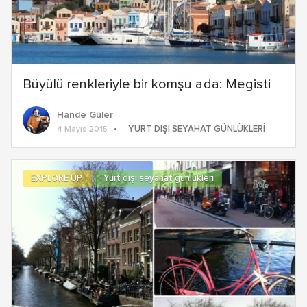
Büyülü renkleriyle bir komşu ada: Megisti
Hande Güler
YURT DIŞI SEYAHAT GÜNLÜKLERI
4 Mayıs 2015
EXPLORE UP
Yurt dışı seyahat günlükleri