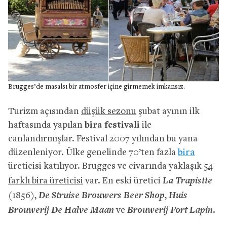
Brugges’de masalsı bir atmosfer içine girmemek imkansız.
Turizm açısından
düşük sezonu
şubat ayının ilk
haftasında yapılan
bira festivali
ile
canlandırmışlar. Festival 2007 yılından bu yana
düzenleniyor. Ülke genelinde 70’ten fazla
bira
üreticisi katılıyor. Brugges ve civarında yaklaşık
54
La Trapistte
farklı bira üreticisi
var. En eski üretici
De Struise Brouwers Beer Shop
Huis
(1856),
,
Brouwerij De Halve Maan
Brouwerij Fort Lapin.
ve