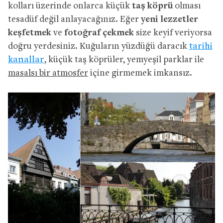
kolları üzerinde onlarca küçük
taş köprü
olması
tesadüf değil anlayacağınız. Eğer
yeni lezzetler
keşfetmek
ve
fotoğraf çekmek
size keyif veriyorsa
doğru yerdesiniz. Kuğuların yüzdüğü daracık
tarihi
kanallar
, küçük taş köprüler, yemyeşil parklar ile
masalsı bir atmosfer
içine girmemek imkansız.