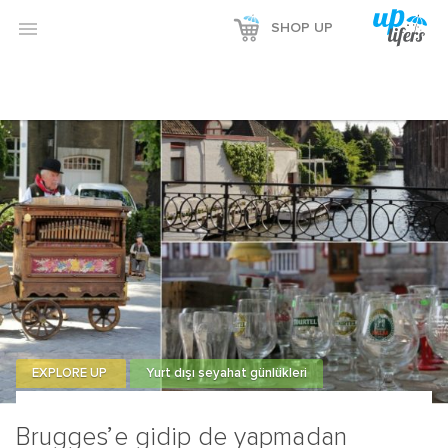
Reklamı Göster

SHOP UP
Reklamı Gizle
EXPLORE UP
Yurt dışı seyahat günlükleri
Brugges’e gidip de yapmadan