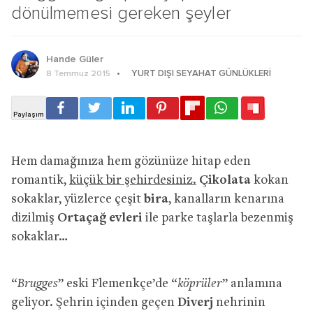
dönülmemesi gereken şeyler
Hande Güler
YURT DIŞI SEYAHAT GÜNLÜKLERI
8 Temmuz 2015
Hem damağınıza hem gözünüze hitap eden
romantik,
küçük bir şehirdesiniz.
Çikolata
kokan
sokaklar, yüzlerce çeşit
bira
, kanalların kenarına
dizilmiş
Ortaçağ evleri
ile parke taşlarla bezenmiş
sokaklar…
“
Brugges
” eski Flemenkçe’de “
köprüler
” anlamına
geliyor. Şehrin içinden geçen
Diverj
nehrinin