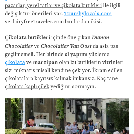
pazarlar, yerel tatlar ve çikolata butikleri
ile ilgili
değişik tur önerileri var.
Toursbylocals.com
ve dairyfreetraveler.com bunlardan ikisi.
Dumon
Çikolata butikleri
içinde öne çıkan
Chocolatier
Chocolatier Van Oost
ve
da asla pas
geçilmemeli. Her birinde
el yapımı
yüzlerce
çikolata
ve
marzipan
olan bu butiklerin vitrinleri
sizi mıknatıs misali kendine çekiyor. İkram edilen
çikolatalara kayıtsız kalmak imkansız. Kaç tane
çikolata kaplı çilek
yediğimi sormayın.