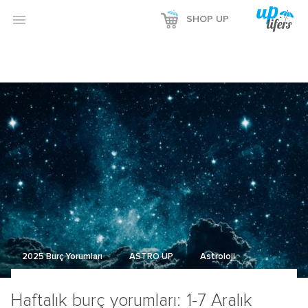
Reklamı Göster

SHOP UP
Reklamı Gizle
2025 Burç Yorumları
ASTRO UP
Astroloji
Haftalık burç yorumları: 1-7 Aralık