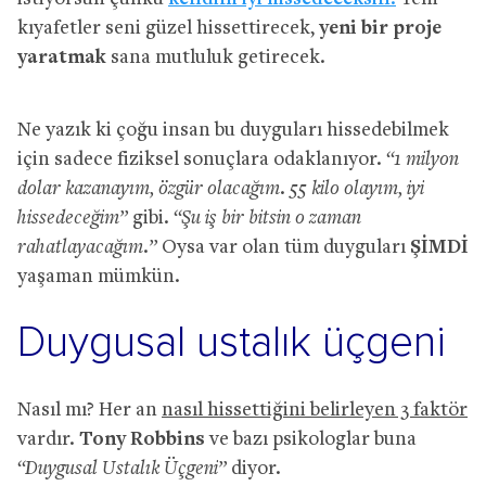
kıyafetler seni güzel hissettirecek,
yeni bir proje
yaratmak
sana mutluluk getirecek.
Ne yazık ki çoğu insan bu duyguları hissedebilmek
için sadece fiziksel sonuçlara odaklanıyor.
“1 milyon
dolar kazanayım, özgür olacağım. 55 kilo olayım, iyi
hissedeceğim”
gibi.
“Şu iş bir bitsin o zaman
rahatlayacağım.”
Oysa var olan tüm duyguları
ŞİMDİ
yaşaman mümkün.
Duygusal ustalık üçgeni
Nasıl mı? Her an
nasıl hissettiğini belirleyen 3 faktör
vardır.
Tony Robbins
ve bazı psikologlar buna
“Duygusal Ustalık Üçgeni”
diyor.