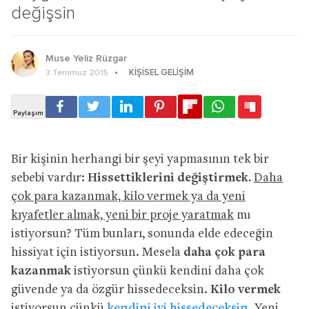
değişsin
Muse Yeliz Rüzgar
KIŞISEL GELIŞIM
3 Temmuz 2015
Bir kişinin herhangi bir şeyi yapmasının tek bir
sebebi vardır:
Hissettiklerini değiştirmek.
Daha
çok para kazanmak, kilo vermek ya da yeni
kıyafetler almak, yeni bir proje yaratmak
mı
istiyorsun? Tüm bunları, sonunda elde edeceğin
hissiyat için istiyorsun. Mesela
daha çok para
kazanmak
istiyorsun çünkü kendini daha çok
güvende ya da özgür hissedeceksin.
Kilo vermek
istiyorsun çünkü
kendini iyi hissedeceksin.
Yeni