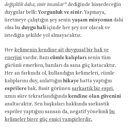
değişiklik daha, sinir insanlar”
dediğinde hissedeceğin
duygular belli:
Yorgunluk ve sinir.
Yapmaya,
üretmeye çalıştığın şey senin
yaşam misyonun
dahi
olsa bu
duygu hali
içinde her şey zor olacak ve
istediğin şekilde yol almayacaktır.
Her
kelimenin kendine ait duygusal bir hali ve
enerjisi
vardır. Bazı
cümle kalıpları
senin tüm
gücünü emerken, bazıları da sana güç katacaktır.
Her an farkında ol, kullandığın kelimeleri, cümle
kalıplarını duy, anlattığın
hikaye
hatta yaptığın
esprilere
bak. Basit görünen
sarkastik bir espri
,
uzun süre tekrarlandığında
kendine olan güvenini
azaltacaktır. Sen başkaları hakkında sarkastik
espriler yaptığını sansan da, negatif yönelimli
bu
kelimeler birer güç emici vampirlerdir.