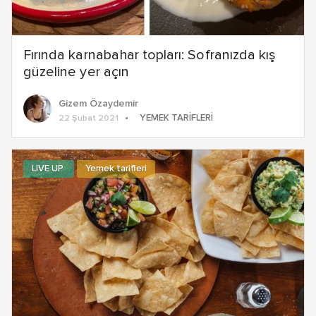
Fırında karnabahar topları: Sofranızda kış
güzeline yer açın
Gizem Özaydemir
YEMEK TARIFLERI
22 Şubat 2021
LIVE UP
Yemek tarifleri