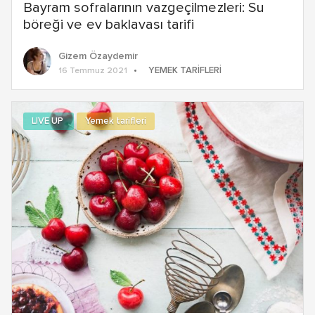
Bayram sofralarının vazgeçilmezleri: Su
böreği ve ev baklavası tarifi
Gizem Özaydemir
YEMEK TARIFLERI
16 Temmuz 2021
LIVE UP
Yemek tarifleri