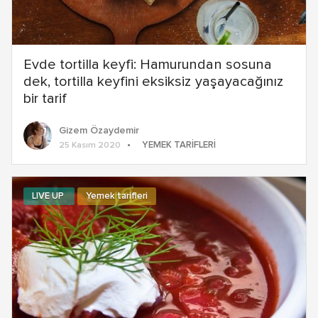
Evde tortilla keyfi: Hamurundan sosuna
dek, tortilla keyfini eksiksiz yaşayacağınız
bir tarif
Gizem Özaydemir
YEMEK TARIFLERI
25 Kasım 2020
LIVE UP
Yemek tarifleri