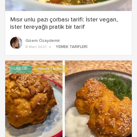
Mısır unlu pazı çorbası tarifi: İster vegan,
ister tereyağlı pratik bir tarif
Gizem Özaydemir
YEMEK TARIFLERI
8 Mart 2021
LIVE UP
Yemek tarifleri