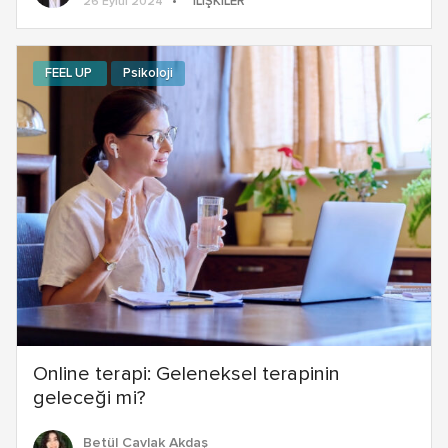
İLIŞKILER
26 Eylül 2024
FEEL UP
Psikoloji
Online terapi: Geleneksel terapinin
geleceği mi?
Betül Cavlak Akdaş