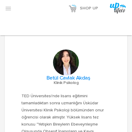
Reklamı Göster

SHOP UP
Reklamı Gizle
Betül Cavlak Akdaş
Klinik Psikolog
TED Üniversitesi'nde lisans eğitimini
tamamladıktan sonra uzmanlığını Üsküdar
Üniversitesi Klinik Psikoloji bölümünden onur
öğrencisi olarak almıştır. Yüksek lisans tez
konusu "Yetişkin Bireylerin Ebeveynleşme
Olgusunda Obsesif İnanışların ve Kaygı