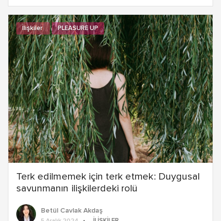
İlişkiler
PLEASURE UP
Terk edilmemek için terk etmek: Duygusal
savunmanın ilişkilerdeki rolü
Betül Cavlak Akdaş
İLIŞKILER
5 Aralık 2024