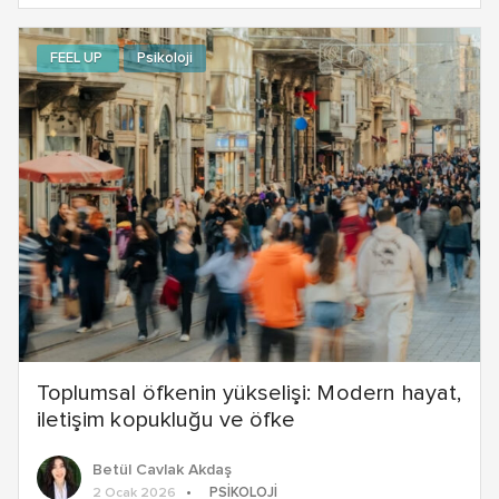
FEEL UP
Psikoloji
Toplumsal öfkenin yükselişi: Modern hayat,
iletişim kopukluğu ve öfke
Betül Cavlak Akdaş
PSIKOLOJI
2 Ocak 2026