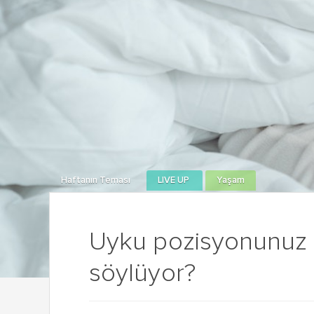
Haftanın Teması
LIVE UP
Yaşam
Uyku pozisyonunuz k
söylüyor?