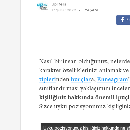
Uplifers
YAŞAM
17 Şubat 2022
Nasıl bir insan olduğunuz, nelerde
karakter özelliklerinizi anlamak v
tipleri
nden
burçlar
a,
Enneagram
sınıflandırması yaklaşımını incelem
kişiliğiniz hakkında önemli ipuçl
Sizce uyku pozisyonunuz kişiliğini
Uyku pozisyonunuz kişiliğiniz hakkında ne s