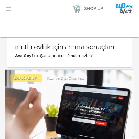

SHOP UP
mutlu evlilik için arama sonuçları
Ana Sayfa
»
Şunu aradınız "mutlu evlilik"
EXPLORE UP
Film ve Dizi Önerileri