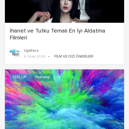
İhanet ve Tutku Temalı En İyi Aldatma
Filmleri
Uplifers
FILM VE DIZI ÖNERILERI
6 Ocak 2026
FEEL UP
Psikoloji