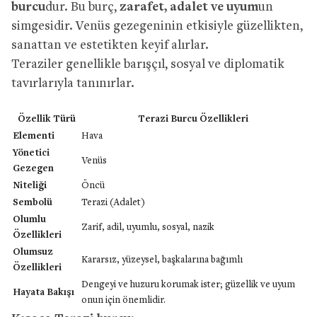
burcu
dur. Bu burç,
zarafet, adalet ve uyum
un
simgesidir. Venüs gezegeninin etkisiyle güzellikten,
sanattan ve estetikten keyif alırlar.
Teraziler genellikle barışçıl, sosyal ve diplomatik
tavırlarıyla tanınırlar.
Özellik Türü
Terazi Burcu Özellikleri
Elementi
Hava
Yönetici
Venüs
Gezegen
Niteliği
Öncü
Sembolü
Terazi (Adalet)
Olumlu
Zarif, adil, uyumlu, sosyal, nazik
Özellikleri
Olumsuz
Kararsız, yüzeysel, başkalarına bağımlı
Özellikleri
Dengeyi ve huzuru korumak ister; güzellik ve uyum
Hayata Bakışı
onun için önemlidir.