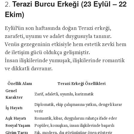
Terazi Burcu Erkeği (23 Eylül – 22
2.
Ekim)
Eylül’ün son haftasında doğan Terazi erkeği,
zarafeti, uyumu ve adalet duygusuyla tanınır.
Venüs gezegeninin etkisiyle hem estetik zevki hem
de iletişim gücü oldukça gelişmiştir.
İnsan ilişkilerinde yumuşak, ilişkilerinde romantik
ve dikkatli davranır.
Özellik Alanı
Terazi Erkeği Özellikleri
Genel
Zarif, adaletli, uyumlu, karizmatik
Karakter
Diplomatik, ekip çalışmasına yatkın, dengeli karar
İş Hayatı
verir
Aşk Hayatı
Romantik, kibar, duygularını rahatça ifade eder
Sosyal Yaşam
Popüler, konuşkan, insan ilişkilerinde başarılı
Giyim Tarzı
Şık, modern, dış görünüşüne özen gösterir