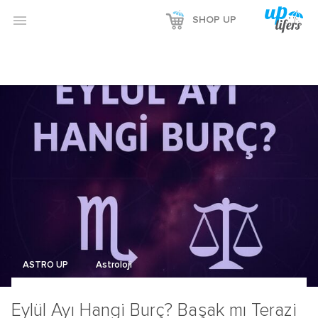
Reklamı Göster

SHOP UP
Reklamı Gizle
ASTRO UP
Astroloji
Eylül Ayı Hangi Burç? Başak mı Terazi