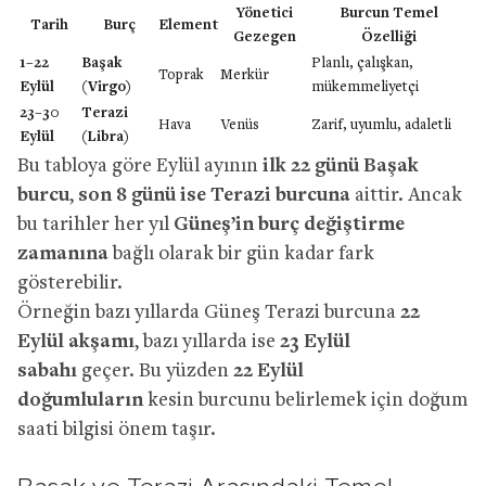
Yönetici
Burcun Temel
Tarih
Burç
Element
Gezegen
Özelliği
1–22
Başak
Planlı, çalışkan,
Toprak
Merkür
Eylül
(Virgo)
mükemmeliyetçi
23–30
Terazi
Hava
Venüs
Zarif, uyumlu, adaletli
Eylül
(Libra)
Bu tabloya göre Eylül ayının
ilk 22 günü Başak
burcu
,
son 8 günü ise Terazi burcuna
aittir. Ancak
bu tarihler her yıl
Güneş’in burç değiştirme
zamanına
bağlı olarak bir gün kadar fark
gösterebilir.
Örneğin bazı yıllarda Güneş Terazi burcuna
22
Eylül akşamı
, bazı yıllarda ise
23 Eylül
sabahı
geçer. Bu yüzden
22 Eylül
doğumluların
kesin burcunu belirlemek için doğum
saati bilgisi önem taşır.