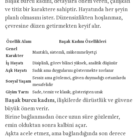
Başak burcu kadını, detaylara önem veren, çalışkan
ve titiz bir karaktere sahiptir. Hayatında her şeyin
planlı olmasını ister. Düzensizlikten hoşlanmaz,
çevresine düzen getirmekten keyif alır.
Özellik Alanı
Başak Kadını Özellikleri
Genel
Mantıklı, sistemli, mükemmeliyetçi
Karakter
İş Hayatı
Disiplinli, görev bilinci yüksek, analitik düşünür
Aşk Hayatı
Sadık ama duygularını göstermekte zorlanır
Sessiz ama gözlemci, güven duymadığı ortamlarda
Sosyal Yaşam
mesafelidir
Giyim Tarzı
Sade, temiz ve klasik; gösterişten uzak
Başak burcu kadını
, ilişkilerde dürüstlük ve güvene
büyük önem verir.
Birine bağlanmadan önce uzun süre gözlemler,
emin olduktan sonra kalbini açar.
Aşkta acele etmez, ama bağlandığında son derece