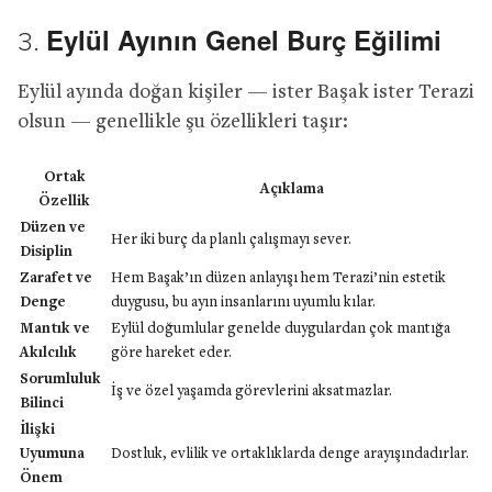
Eylül Ayının Genel Burç Eğilimi
3.
Eylül ayında doğan kişiler — ister Başak ister Terazi
olsun — genellikle şu özellikleri taşır:
Ortak
Açıklama
Özellik
Düzen ve
Her iki burç da planlı çalışmayı sever.
Disiplin
Zarafet ve
Hem Başak’ın düzen anlayışı hem Terazi’nin estetik
Denge
duygusu, bu ayın insanlarını uyumlu kılar.
Mantık ve
Eylül doğumlular genelde duygulardan çok mantığa
Akılcılık
göre hareket eder.
Sorumluluk
İş ve özel yaşamda görevlerini aksatmazlar.
Bilinci
İlişki
Uyumuna
Dostluk, evlilik ve ortaklıklarda denge arayışındadırlar.
Önem