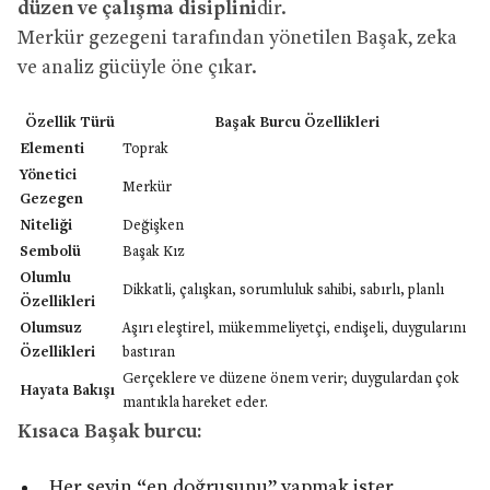
düzen ve çalışma disiplini
dir.
Merkür gezegeni tarafından yönetilen Başak, zeka
ve analiz gücüyle öne çıkar.
Özellik Türü
Başak Burcu Özellikleri
Elementi
Toprak
Yönetici
Merkür
Gezegen
Niteliği
Değişken
Sembolü
Başak Kız
Olumlu
Dikkatli, çalışkan, sorumluluk sahibi, sabırlı, planlı
Özellikleri
Olumsuz
Aşırı eleştirel, mükemmeliyetçi, endişeli, duygularını
Özellikleri
bastıran
Gerçeklere ve düzene önem verir; duygulardan çok
Hayata Bakışı
mantıkla hareket eder.
Kısaca Başak burcu:
Her şeyin “en doğrusunu” yapmak ister.