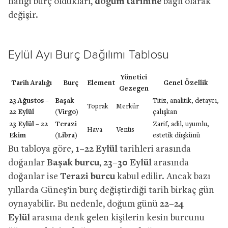
hangi burç oldukları,
doğum tarihine
bağlı olarak
değişir.
Eylül Ayı Burç Dağılımı Tablosu
Yönetici
Tarih Aralığı
Burç
Element
Genel Özellik
Gezegen
23 Ağustos –
Başak
Titiz, analitik, detaycı,
Toprak
Merkür
22 Eylül
(Virgo)
çalışkan
23 Eylül – 22
Terazi
Zarif, adil, uyumlu,
Hava
Venüs
Ekim
(Libra)
estetik düşkünü
Bu tabloya göre,
1–22 Eylül
tarihleri arasında
doğanlar
Başak burcu
,
23–30 Eylül
arasında
doğanlar ise
Terazi burcu
kabul edilir. Ancak bazı
yıllarda Güneş’in burç değiştirdiği tarih birkaç gün
oynayabilir. Bu nedenle, doğum günü
22–24
Eylül
arasına denk gelen kişilerin kesin burcunu