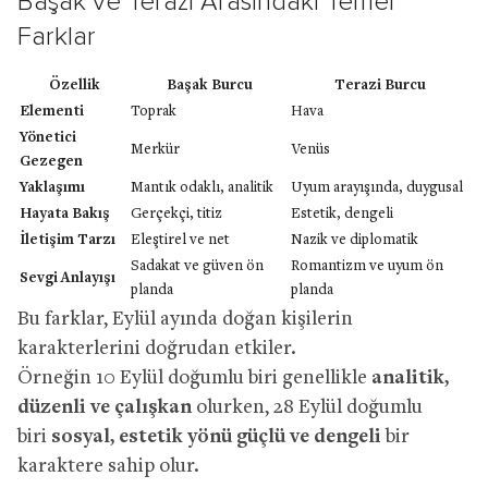
Başak ve Terazi Arasındaki Temel
Farklar
Özellik
Başak Burcu
Terazi Burcu
Elementi
Toprak
Hava
Yönetici
Merkür
Venüs
Gezegen
Yaklaşımı
Mantık odaklı, analitik
Uyum arayışında, duygusal
Hayata Bakış
Gerçekçi, titiz
Estetik, dengeli
İletişim Tarzı
Eleştirel ve net
Nazik ve diplomatik
Sadakat ve güven ön
Romantizm ve uyum ön
Sevgi Anlayışı
planda
planda
Bu farklar, Eylül ayında doğan kişilerin
karakterlerini doğrudan etkiler.
Örneğin 10 Eylül doğumlu biri genellikle
analitik,
düzenli ve çalışkan
olurken, 28 Eylül doğumlu
biri
sosyal, estetik yönü güçlü ve dengeli
bir
karaktere sahip olur.