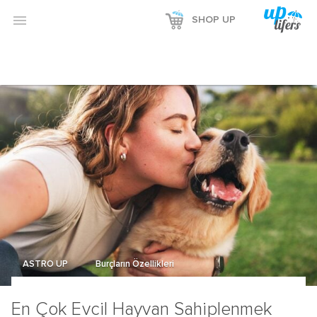

SHOP UP
ASTRO UP
Burçların Özellikleri
En Çok Evcil Hayvan Sahiplenmek