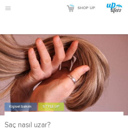

SHOP UP
Kişisel bakım
STYLE UP
Saç nasıl uzar?