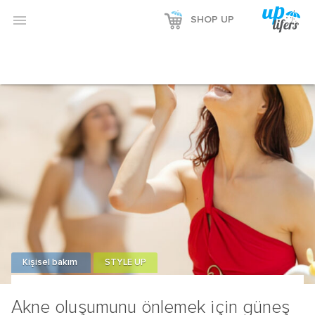
Reklamı Göster

SHOP UP
Reklamı Gizle
Kişisel bakım
STYLE UP
Akne oluşumunu önlemek için güneş