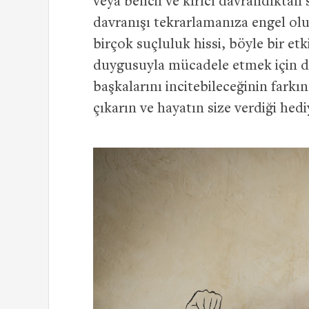
veya bencil ve kırıcı davrandıktan
davranışı tekrarlamanıza engel olu
birçok suçluluk hissi, böyle bir et
duygusuyla mücadele etmek için dü
başkalarını incitebileceğinin farkı
çıkarın ve hayatın size verdiği hediy