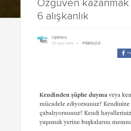
Özgüven kazanmak 
6 alışkanlık
Uplifers
PSIKOLOJI
30 Eylül 2015
Kendinden şüphe duyma
veya kend
mücadele ediyorsunuz? Kendinize
çabalıyorsunuz? Kendi hayalleriniz
yaşamak yerine başkalarını memn