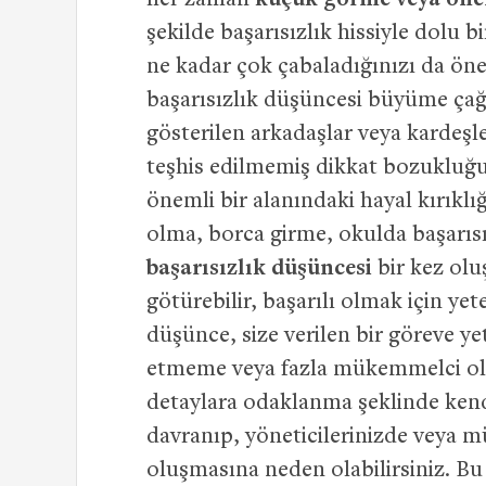
her zaman
küçük görme veya ön
şekilde başarısızlık hissiyle dolu b
ne kadar çok çabaladığınızı da ön
başarısızlık düşüncesi büyüme ça
gösterilen arkadaşlar veya kardeş
teşhis edilmemiş dikkat bozukluğu n
önemli bir alanındaki hayal kırıkl
olma, borca girme, okulda başarısı
başarısızlık düşüncesi
bir kez olu
götürebilir, başarılı olmak için ye
düşünce, size verilen bir göreve 
etmeme veya fazla mükemmelci ol
detaylara odaklanma şeklinde kendi
davranıp, yöneticilerinizde veya mü
oluşmasına neden olabilirsiniz. Bu 