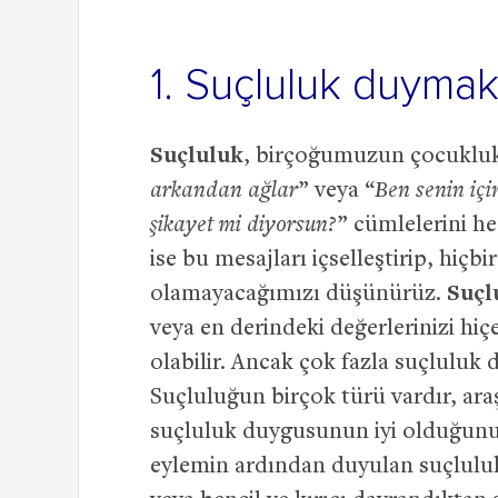
1. Suçluluk duyma
Suçluluk
, birçoğumuzun çocuklukt
arkandan ağlar
” veya “
Ben senin iç
şikayet mi diyorsun?
” cümlelerini 
ise bu mesajları içselleştirip, hiç
olamayacağımızı düşünürüz.
Suçl
veya en derindeki değerlerinizi 
olabilir. Ancak çok fazla suçluluk
Suçluluğun birçok türü vardır, araş
suçluluk duygusunun iyi olduğunu s
eylemin ardından duyulan suçluluk.