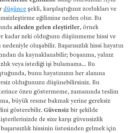
emsememe eğilimine
sahip olursunuz. Aynı
ir
düşünce
şekli, karşılaştığınız zorlukları ve
emsizleştirme eğilimine neden olur. Bu
ğında
aileden gelen eleştiriler
, örnek
ler kadar zeki olduğunu düşünmeme hissi ve
edeniyle oluşabilir. Başarısızlık hissi hayatın
ığından da kaynaklanabilir; boşanma, yalnız
zlık veya istediği işi bulamama… Bu
ştuğunda, bunu hayatınızın her alanına
tersiz olduğunuzu düşünebilirsiniz. Bu
yeterince özen göstermeme, zamanında teslim
ma, büyük resme bakmak yerine gereksiz
ni gösterebilir.
Güvensiz
bir şekilde
şterilerinizde de size karşı güvensizlik
başarısızlık hissinin üstesinden gelmek için