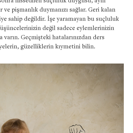
 sonra hissedilen suçluluk duygusu, aynı
r ve pişmanlık duymanızı sağlar. Geri kalan
kiye sahip değildir. İşe yaramayan bu suçluluk
şüncelerinizin değil sadece eylemlerinizin
na varın. Geçmişteki hatalarınızdan ders
elerin, güzelliklerin kıymetini bilin.