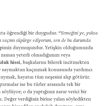
k
a öğrendiği bir duygudur. “
Yemeğini ye, yoksa
in saçımı süpürge ediyorum, sen de bu durumda
hepimiz duymuşuzdur. Yetişkin olduğumuzda
bir zaman yeterli olmadığımızı veya
uluk hissi
, başkalarını bilerek incitmekten
hiçe saymaktan kaçınmak konusunda yardımcı
 duymak, hayatın tüm neşesini alıp götürür.
tırmalar ise bu türler arasında tek bir
öylüyor; o da yaptığınız zarar verici bir
 Değer verdiğiniz birine yalan söyledikten