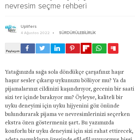
nevresim seçme rehberi
Uplifers
SÜRDÜRÜLEBILIRLIK
4 Ağustos 2022
Yatağınızda sağa sola döndükçe çarşafınız haşır
haşur sesler çıkarıp uykunuzu bölüyor mu? Ya da
pijamalarınız cildinizi kaşındırıyor, gecenin bir saati
sizi ter içinde bırakıyor mu? Öyleyse, kaliteli bir
uyku deneyimi için uyku hijyenini göz önünde
bulundurarak pijama ve nevresimlerinizi seçerken
ekstra özen göstermeniz şart. Bu yazımızda
konforlu bir uyku deneyimi için sizi rahat ettirecek,
adeta pamukların üzerinde efil efil uyuyormuş hissi