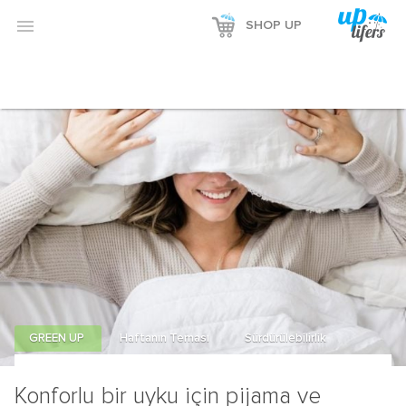

SHOP UP
GREEN UP
Haftanın Teması
Sürdürülebilirlik
Konforlu bir uyku için pijama ve