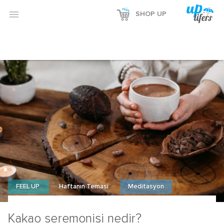
Reklamı Göster

SHOP UP
Reklamı Gizle
FEEL UP
Haftanın Teması
Meditasyon
Kakao seremonisi nedir?