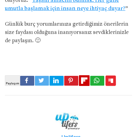
oluyoruz. “
Yaşam amacını bulmak: Her güne
umutla başlamak için insan neye ihtiyaç duyar?
”
Günlük burç yorumlarınıza getirdiğimiz önerilerin
size faydası olduğuna inanıyorsanız sevdiklerinizle
de paylaşın. 🙂