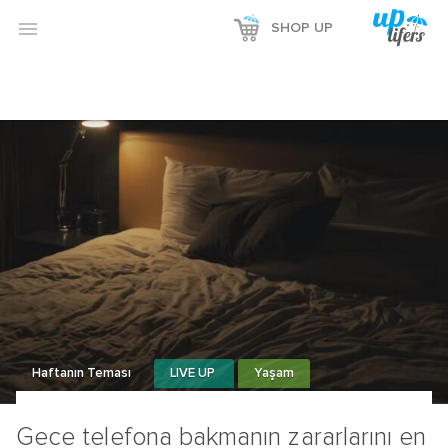

SHOP UP
Haftanın Teması
LIVE UP
Yaşam
Gece telefona bakmanın zararlarını en