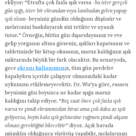
ekliyor: “Etrafta çok fazla ışık varsa
-bu ister gerçek
gün ışığı, ister bir ekrandan veya lambadan gelen yapay
ışık olsun-
beyniniz gündüz olduğunu düşünür ve
melatonini baskılayarak sizi tetikte ve uyanık
tutar.” Örneğin, bütün gün dışarıdaysanız ve eve
gelip yorganın altına girseniz, ışıkları kapatsanız ve
tabletinizde bir kitap okusanız, maruz kaldığınız ışık
miktarında büyük bir fark olacaktır. Bu senaryoda,
gece
ekranı kullanımını
z, tüm gün perdeler
kapalıyken içeride çalışıyor olmanızdaki kadar
uykunuzu etkilemeyecektir. Dr. Wu’ya göre, esasen
beynimiz gün boyunca ne kadar ışığa maruz
kaldığını takip ediyor. “
Beş saat önce çok fazla ışık
varsa ve şimdi ekranınızdan biraz ama çok daha az ışık
geliyorsa, beyin hala ışık gelmesine rağmen şimdi akşam
olması gerektiğini bilecektir”
diyor. Açık havada
mümkün olduğunca yürüyüş yapabilir, molalarınızı