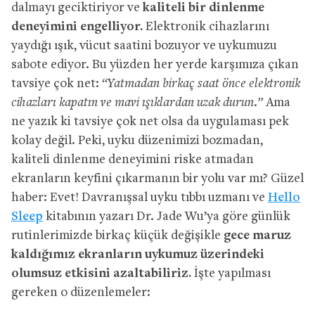
dalmayı geciktiriyor ve
kaliteli bir dinlenme
deneyimini engelliyor.
Elektronik cihazlarını
yaydığı ışık, vücut saatini bozuyor ve uykumuzu
sabote ediyor. Bu yüzden her yerde karşımıza çıkan
tavsiye çok net:
“Yatmadan birkaç saat önce elektronik
cihazları kapatın ve mavi ışıklardan uzak durun.”
Ama
ne yazık ki tavsiye çok net olsa da uygulaması pek
kolay değil. Peki, uyku düzenimizi bozmadan,
kaliteli dinlenme deneyimini riske atmadan
ekranların keyfini çıkarmanın bir yolu var mı? Güzel
haber: Evet! Davranışsal uyku tıbbı uzmanı ve
Hello
Sleep
kitabının yazarı Dr. Jade Wu’ya göre günlük
rutinlerimizde birkaç küçük değişikle
gece maruz
kaldığımız ekranların uykumuz üzerindeki
olumsuz etkisini azaltabiliriz.
İşte yapılması
gereken o düzenlemeler: