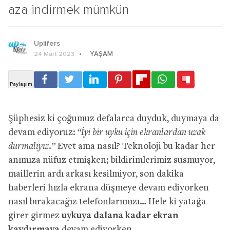
aza indirmek mümkün
Uplifers
YAŞAM
24 Mart 2023
Şüphesiz ki çoğumuz defalarca duyduk, duymaya da
devam ediyoruz:
“İyi bir uyku için ekranlardan uzak
durmalıyız.”
Evet ama nasıl? Teknoloji bu kadar her
anımıza nüfuz etmişken; bildirimlerimiz susmuyor,
maillerin ardı arkası kesilmiyor, son dakika
haberleri hızla ekrana düşmeye devam ediyorken
nasıl bırakacağız telefonlarımızı… Hele ki yatağa
girer girmez
uykuya dalana kadar ekran
kaydırmaya
devam ediyorken…