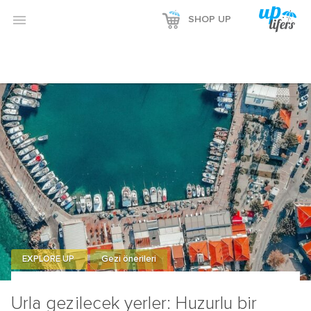
Reklamı Göster

SHOP UP
Reklamı Gizle
EXPLORE UP
Gezi önerileri
Urla gezilecek yerler: Huzurlu bir