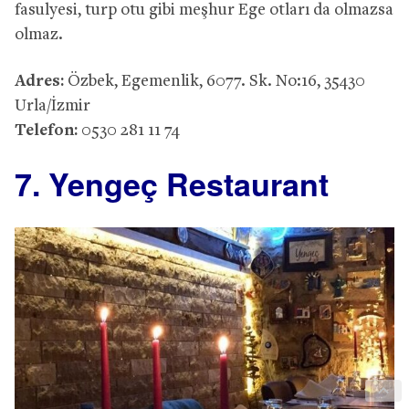
fasulyesi, turp otu gibi meşhur Ege otları da olmazsa
olmaz.
Adres:
Özbek, Egemenlik, 6077. Sk. No:16, 35430
Urla/İzmir
Telefon:
0530 281 11 74
7. Yengeç Restaurant