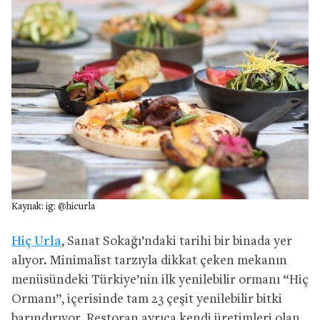
Kaynak: ig: @hicurla
Hiç Urla
, Sanat Sokağı’ndaki tarihi bir binada yer
alıyor. Minimalist tarzıyla dikkat çeken mekanın
menüsündeki Türkiye’nin ilk yenilebilir ormanı “Hiç
Ormanı”, içerisinde tam 23 çeşit yenilebilir bitki
barındırıyor. Restoran ayrıca kendi üretimleri olan