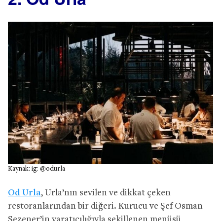
Kaynak: ig: @odurla
Od Urla
, Urla’nın sevilen ve dikkat çeken
restoranlarından bir diğeri. Kurucu ve Şef Osman
Sezener’in yaratıcılığıyla şekillenen menüsü,