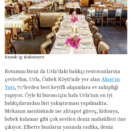
Kaynak: ig: @akininyeri
Rotamızı biraz da Urla’daki balıkçı restoranlarına
çevirelim. Urla, Özbek Köyü’nde yer alan
Akın’ın
Yeri
, 70’lerden beri keyifli akşamlara ev sahipliği
yapıyor. Öyle ki burası için hala Urla’nın en iyi
balıkçılarından biri yakıştırması yapılmakta.
Mekanın menüsünde ise ahtapot güveç, kidonya,
bebek kalamar gibi çok sevilen deniz mahsülleri öne
çıkıyor. Elbette bunların yanında radika, deniz