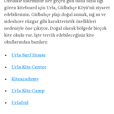
Özellikle ülkemizde her geçen gün daha fazla ilgi
gören kiteboard için Urla, Gülbahçe Köyü’nü ziyaret
edebilirsiniz. Gülbahçe plajı doğal azmak, sığ su ve
sideshore rüzgar gibi karakteristik özellikleri
nedeniyle öne çıkıyor. Doğal olarak bölgede birçok
kite okulu var. İşte tercih edebileceğiniz kite
okullarından bazıları:
Urla Surf House
Urla Kite Center
Kiteacademy
Urla Kite Camp
Urlafoil