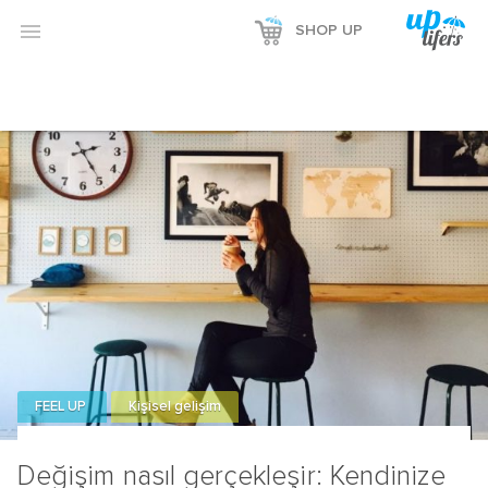
Reklamı Göster

SHOP UP
Reklamı Gizle
FEEL UP
Kişisel gelişim
Değişim nasıl gerçekleşir: Kendinize