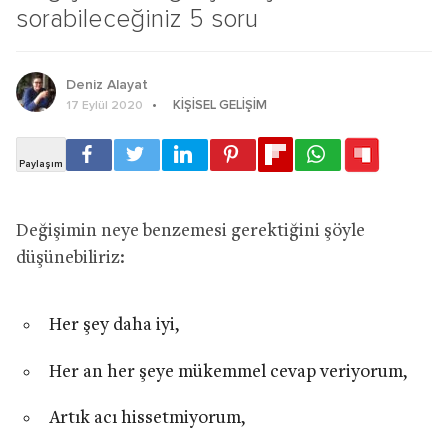
sorabileceğiniz 5 soru
Deniz Alayat
KIŞISEL GELIŞIM
17 Eylül 2020
Değişimin neye benzemesi gerektiğini şöyle
düşünebiliriz:
Her şey daha iyi,
Her an her şeye mükemmel cevap veriyorum,
Artık acı hissetmiyorum,