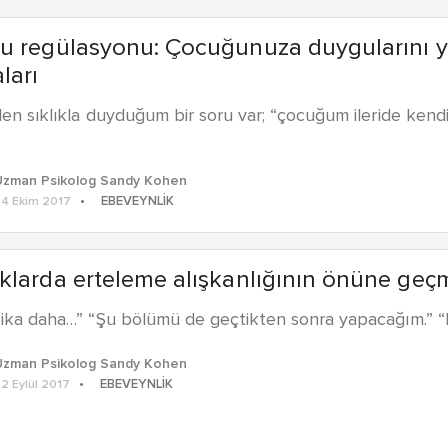
u regülasyonu: Çocuğunuza duygularını y
ları
den sıklıkla duyduğum bir soru var; “çocuğum ileride kendi 
Uzman Psikolog Sandy Kohen
EBEVEYNLIK
4 Ekim 2017
larda erteleme alışkanlığının önüne geç
kika daha…” “Şu bölümü de geçtikten sonra yapacağım.” 
Uzman Psikolog Sandy Kohen
EBEVEYNLIK
2 Eylül 2017