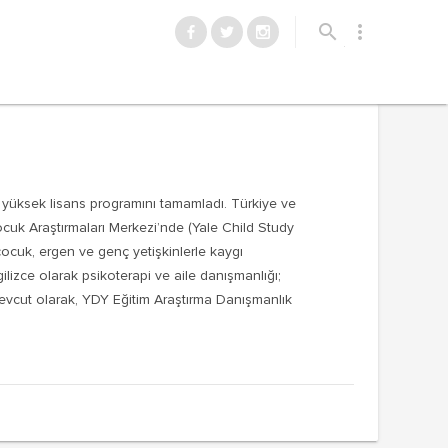
Reklamı Göster
search
more_vert
Reklamı Gizle
 yüksek lisans programını tamamladı. Türkiye ve
Çocuk Araştırmaları Merkezi’nde (Yale Child Study
çocuk, ergen ve genç yetişkinlerle kaygı
lizce olarak psikoterapi ve aile danışmanlığı;
 Mevcut olarak, YDY Eğitim Araştırma Danışmanlık