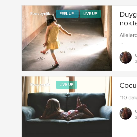
Duyg
Ebeveynlik
FEEL UP
LIVE UP
nokta
Aileler
…
2
Çocuk
Ebeveynlik
LIVE UP
“10 da
2