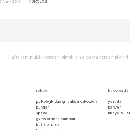
PSIKOLOJI
3 Aralık 2016
Haftalık mutluluk postasını almak için e-posta adresinizi girin!
rehber
hakkımızda
psikolojik danışmanlık merkezleri
yazarlar
burçlar
kariyer
spalar
künye & i̇le
gym&fitness salonları
butik oteller