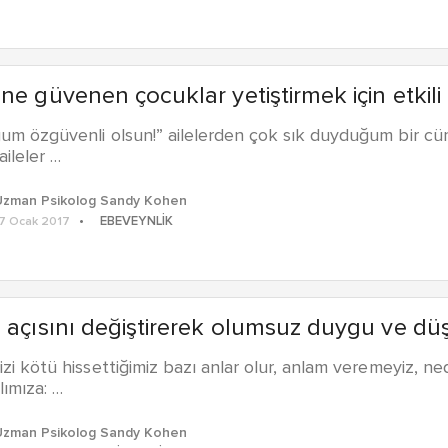
ne güvenen çocuklar yetiştirmek için etkili 
m özgüvenli olsun!” ailelerden çok sık duyduğum bir cümle
ileler …
Uzman Psikolog Sandy Kohen
EBEVEYNLIK
7 Ocak 2017
 açısını değiştirerek olumsuz duygu ve d
zi kötü hissettiğimiz bazı anlar olur, anlam veremeyiz, ne
lımıza: …
Uzman Psikolog Sandy Kohen