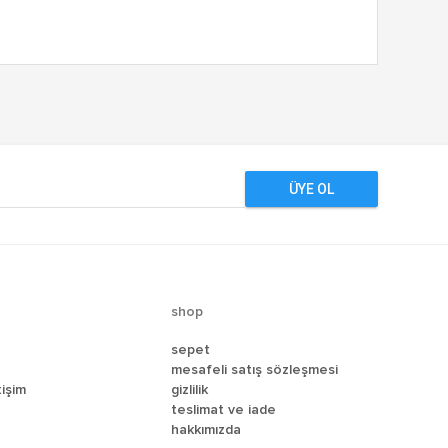
ÜYE OL
shop
sepet
mesafeli satış sözleşmesi
tişim
gizlilik
teslimat ve i̇ade
hakkımızda