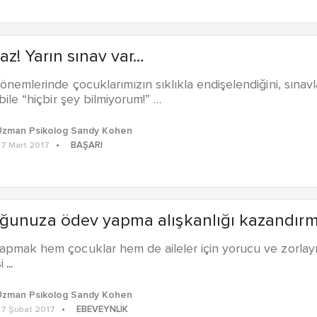
z! Yarın sınav var…
önemlerinde çocuklarımızın sıklıkla endişelendiğini, sınav
 bile “hiçbir şey bilmiyorum!” …
Uzman Psikolog Sandy Kohen
BAŞARI
7 Mart 2017
unuza ödev yapma alışkanlığı kazandırmanı
pmak hem çocuklar hem de aileler için yorucu ve zorlayıcı 
i
...
Uzman Psikolog Sandy Kohen
EBEVEYNLIK
7 Şubat 2017