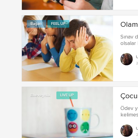
Olama
Başarı
FEEL UP
Sınav d
olsalar
2
Çocuğ
Ebeveynlik
LIVE UP
Ödev ya
kelimes
2