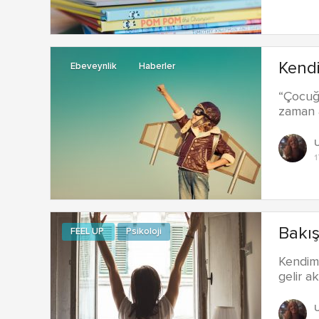
Kendi
Ebeveynlik
Haberler
“Çocuğu
zaman a
1
Bakış
FEEL UP
Psikoloji
Kendimi
gelir ak