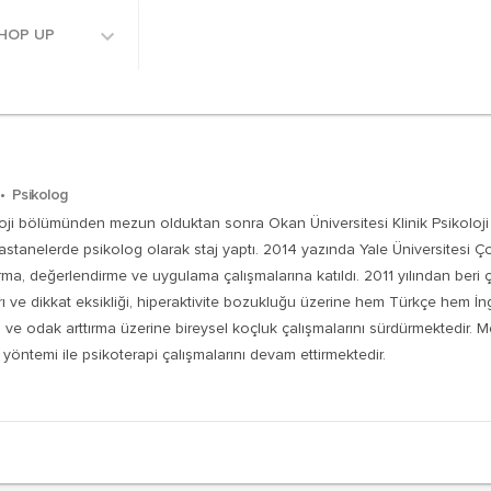
HOP UP
n
Psikolog
oji bölümünden mezun olduktan sonra Okan Üniversitesi Klinik Psikoloji
 hastanelerde psikolog olarak staj yaptı. 2014 yazında Yale Üniversitesi 
ırma, değerlendirme ve uygulama çalışmalarına katıldı. 2011 yılından beri 
 ve dikkat eksikliği, hiperaktivite bozukluğu üzerine hem Türkçe hem İngi
ns ve odak arttırma üzerine bireysel koçluk çalışmalarını sürdürmektedir.
 yöntemi ile psikoterapi çalışmalarını devam ettirmektedir.