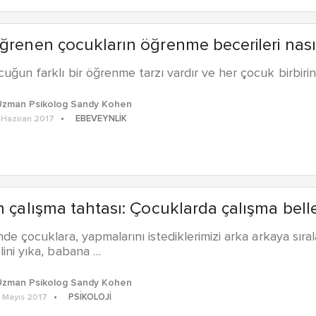
ğrenen çocukların öğrenme becerileri nasıl g
uğun farklı bir öğrenme tarzı vardır ve her çocuk birbirin
Uzman Psikolog Sandy Kohen
EBEVEYNLIK
 Haziran 2017
n çalışma tahtası: Çocuklarda çalışma belleği 
nde çocuklara, yapmalarını istediklerimizi arka arkaya sıra
lini yıka, babana …
Uzman Psikolog Sandy Kohen
PSIKOLOJI
 Mayıs 2017