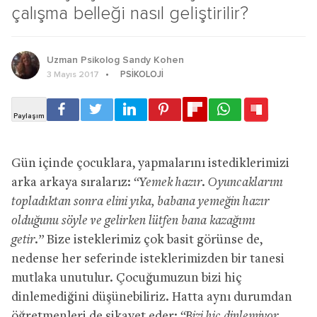
çalışma belleği nasıl geliştirilir?
Uzman Psikolog Sandy Kohen
PSIKOLOJI
3 Mayıs 2017
Gün içinde çocuklara, yapmalarını istediklerimizi
arka arkaya sıralarız:
“Yemek hazır. Oyuncaklarını
topladıktan sonra elini yıka, babana yemeğin hazır
olduğunu söyle ve gelirken lütfen bana kazağımı
getir.”
Bize isteklerimiz çok basit görünse de,
nedense her seferinde isteklerimizden bir tanesi
mutlaka unutulur. Çocuğumuzun bizi hiç
dinlemediğini düşünebiliriz. Hatta aynı durumdan
öğretmenleri de şikayet eder:
“Bizi hiç dinlemiyor,