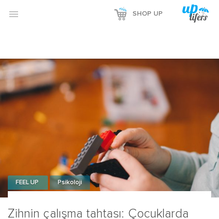
Reklamı Göster

SHOP UP
Reklamı Gizle
FEEL UP
Psikoloji
Zihnin çalışma tahtası: Çocuklarda