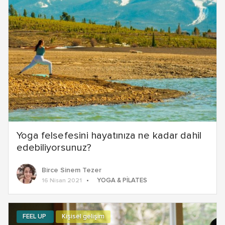
Yoga felsefesini hayatınıza ne kadar dahil
edebiliyorsunuz?
Birce Sinem Tezer
YOGA & PILATES
16 Nisan 2021
FEEL UP
Kişisel gelişim