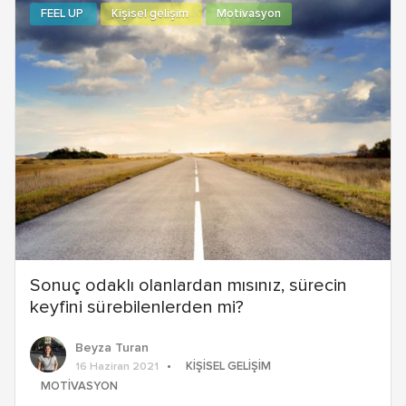
FEEL UP
Kişisel gelişim
Motivasyon
Sonuç odaklı olanlardan mısınız, sürecin
keyfini sürebilenlerden mi?
Beyza Turan
KIŞISEL GELIŞIM
16 Haziran 2021
MOTIVASYON