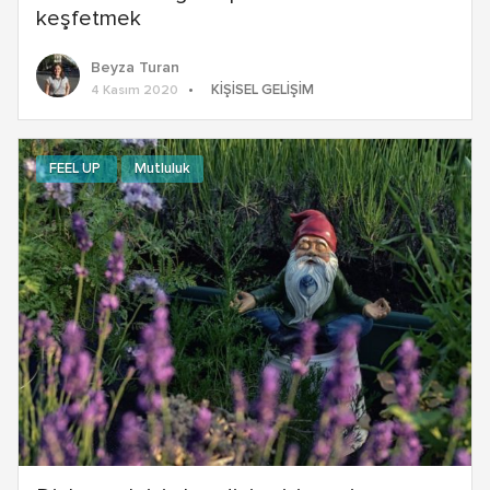
keşfetmek
Beyza Turan
KIŞISEL GELIŞIM
4 Kasım 2020
FEEL UP
Mutluluk