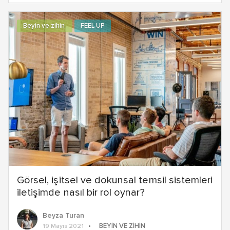
Beyin ve zihin
FEEL UP
Görsel, işitsel ve dokunsal temsil sistemleri
iletişimde nasıl bir rol oynar?
Beyza Turan
BEYIN VE ZIHIN
19 Mayıs 2021