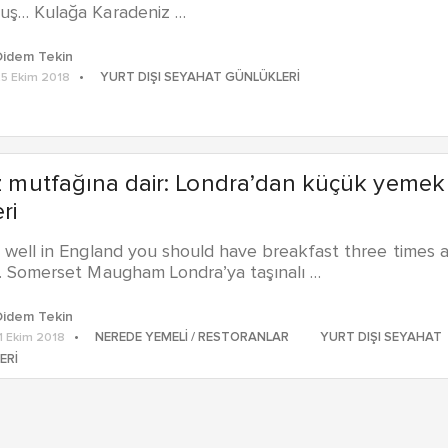
uş… Kulağa Karadeniz …
Didem Tekin
YURT DIŞI SEYAHAT GÜNLÜKLERI
5 Ekim 2018
iz mutfağına dair: Londra’dan küçük yemek
ri
 well in England you should have breakfast three times 
W. Somerset Maugham Londra’ya taşınalı …
Didem Tekin
NEREDE YEMELI / RESTORANLAR
YURT DIŞI SEYAHAT
1 Ekim 2018
ERI