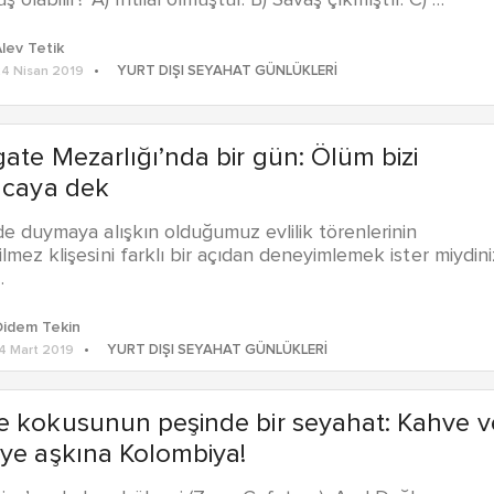
ş olabilir? A) İhtilal olmuştur. B) Savaş çıkmıştır. C) …
lev Tetik
YURT DIŞI SEYAHAT GÜNLÜKLERI
4 Nisan 2019
ate Mezarlığı’nda bir gün: Ölüm bizi
ncaya dek
de duymaya alışkın olduğumuz evlilik törenlerinin
lmez klişesini farklı bir açıdan deneyimlemek ister miydini
…
Didem Tekin
YURT DIŞI SEYAHAT GÜNLÜKLERI
4 Mart 2019
e kokusunun peşinde bir seyahat: Kahve v
ye aşkına Kolombiya!