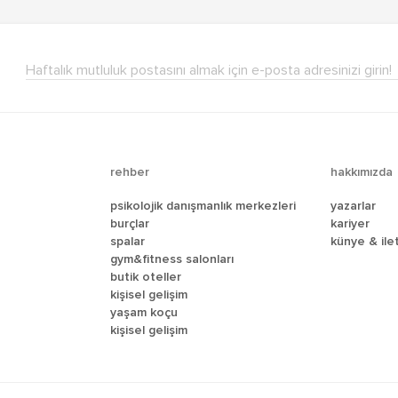
Haftalık mutluluk postasını almak için e-posta adresinizi girin!
rehber
hakkımızda
psikolojik danışmanlık merkezleri
yazarlar
burçlar
kariyer
spalar
künye & i̇le
gym&fitness salonları
butik oteller
kişisel gelişim
yaşam koçu
kişisel gelişim