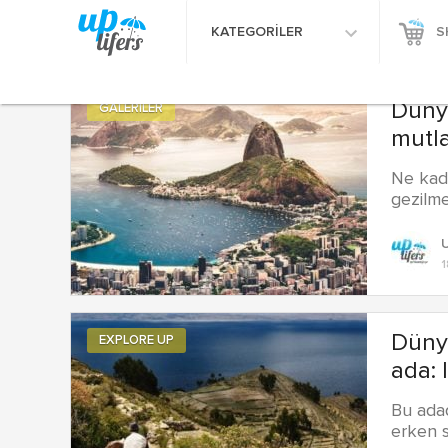
KATEGORİLER
S
Dünya
GALERİLER
mutl
Ne kada
gezilm
U
1
Düny
EXPLORE UP
ada: 
Bu adad
erken s