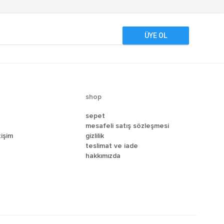
ÜYE OL
shop
sepet
mesafeli satış sözleşmesi
tişim
gizlilik
teslimat ve i̇ade
hakkımızda