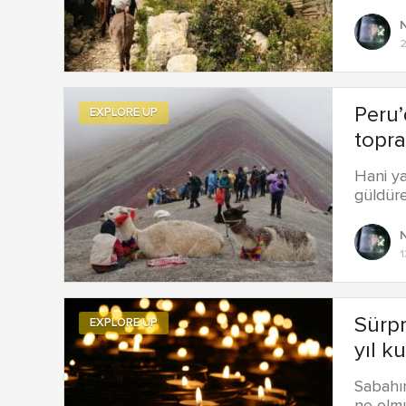
N
2
Peru’
EXPLORE UP
topra
Hani y
güldüre
N
1
Sürpr
EXPLORE UP
yıl k
Sabahın