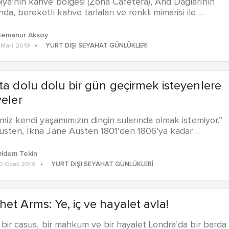
ya’nın kahve bölgesi (Zona Cafetera), And Dağlarının
da, bereketli kahve tarlaları ve renkli mimarisi ile …
Semanur Aksoy
YURT DIŞI SEYAHAT GÜNLÜKLERI
 Mart 2019
ta dolu dolu bir gün geçirmek isteyenlere
yeler
imiz kendi yaşamımızın dingin sularında olmak istemiyor.”
usten, İkna Jane Austen 1801’den 1806’ya kadar …
Didem Tekin
YURT DIŞI SEYAHAT GÜNLÜKLERI
0 Ocak 2019
et Arms: Ye, iç ve hayalet avla!
 bir casus, bir mahkum ve bir hayalet Londra’da bir barda