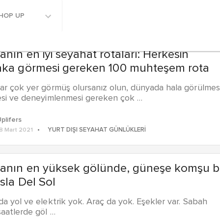
HOP UP
nın en iyi seyahat rotaları: Herkesin
aka görmesi gereken 100 muhteşem rota
r çok yer görmüş olursanız olun, dünyada hala görülmesi
esi ve deneyimlenmesi gereken çok …
plifers
YURT DIŞI SEYAHAT GÜNLÜKLERI
8 Mart 2021
anın en yüksek gölünde, güneşe komşu bi
Isla Del Sol
a yol ve elektrik yok. Araç da yok. Eşekler var. Sabah
aatlerde göl …