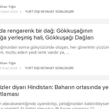
ihan Yığın
YURT DIŞI SEYAHAT GÜNLÜKLERI
0 Mart 2020
da rengarenk bir dağ: Gökkuşağının
ğa yerleşmiş hali, Gökkuşağı Dağları
ağmurdan sonra gökyüzünde oluşan, her göreninin yüzün
n, mutlu eden yedi renk vardır ya, …
ihan Yığın
YURT DIŞI SEYAHAT GÜNLÜKLERI
3 Ocak 2020
izler diyarı Hindistan: Baharın ortasında ye
utlaması
 alacakaranlığında uyandırılıp, yatağınızdan kaldırıldıysan