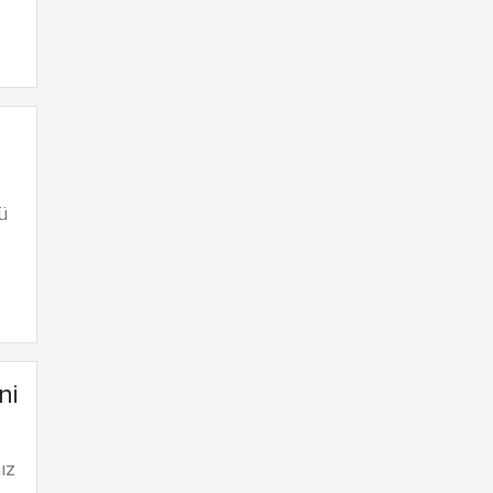
ü
ni
ız