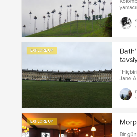
Kolombi
yamacın
1
Bath’
EXPLORE UP
tavsi
“Hiçbir
Jane A
1
Morph
EXPLORE UP
Bir gün