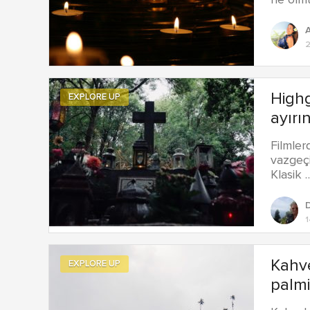
ne olmu
A
2
Highg
EXPLORE UP
ayırı
Filmler
vazgeçi
Klasik 
1
Kahv
EXPLORE UP
palmi