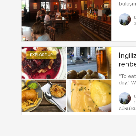
buluşm
2
İngil
EXPLORE UP
rehbe
“To eat
day.” 
1
GÜNLÜKL
Yazı