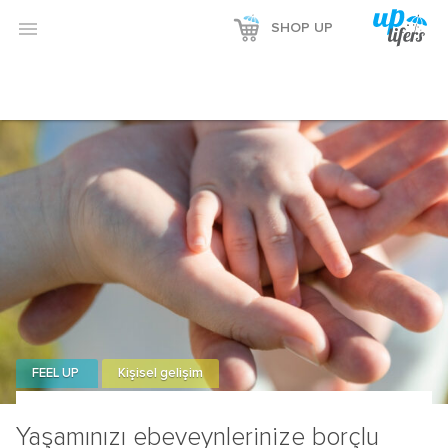

SHOP UP
FEEL UP
Kişisel gelişim
Yaşamınızı ebeveynlerinize borçlu