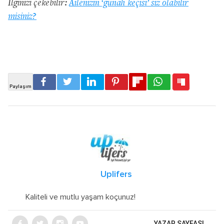
İlginizi çekebilir:
Ailenizin ‘günah keçisi’ siz olabilir
misiniz?
Uplifers
Kaliteli ve mutlu yaşam koçunuz!
YAZAR SAYFASI