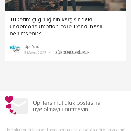
Tüketim çılgınlığının karşısındaki
underconsumption core trendi nasıl
benimsenir?
Uplifers
SÜRDÜRÜLEBILIRLIK
5 Mayıs 2025
Yazı
dolaşımı
Haftalık mutluluk postasını almak için e-posta adresinizi girin!