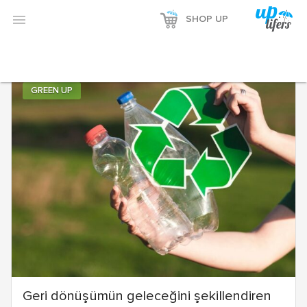
Reklamı Göster

SHOP UP
Reklamı Gizle
GREEN UP
Geri dönüşümün geleceğini şekillendiren