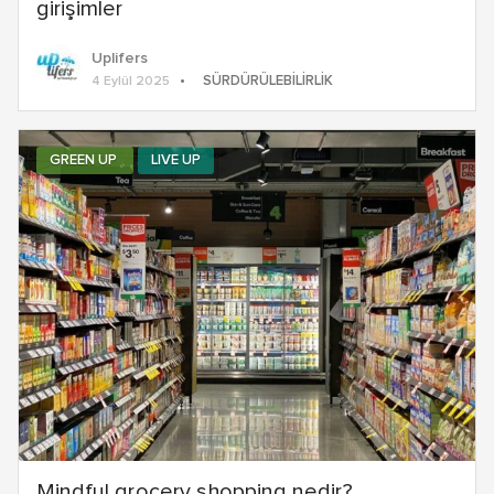
girişimler
Uplifers
SÜRDÜRÜLEBILIRLIK
4 Eylül 2025
GREEN UP
LIVE UP
Mindful grocery shopping nedir?