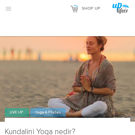
Reklamı Göster

SHOP UP
Reklamı Gizle
LIVE UP
Yoga & Pilates
Kundalini Yoga nedir?