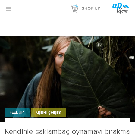

SHOP UP
FEEL UP
Kişisel gelişim
Kendinle saklambaç oynamayı bırakma