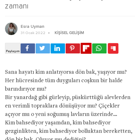
zamanı
Esra Uyman
KIŞISEL GELIŞIM
31 Ocak 2022
Sana hayatı kim anlatıyorsa dön bak, yaşıyor mu?
Her hücresinde tüm duyguları coşkun bir halde
barındırıyor mu?
Bir yanardağ gibi gürleyip, püskürttüğü alevlerden
en verimli topraklara dönüşüyor mu? Çiçekler
açıyor mu o yeni soğumuş lavların üzerinde…
Kim bahsediyor yaşamdan, kim bahsediyor
gezginlikten, kim bahsediyor bolluktan bereketten,
dön bir bak. Oluyor mu dediğini?