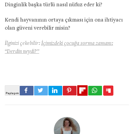
Dinginlik başka türlü nasıl nüfuz eder ki?
Kendi hayvanının ortaya çıkması için ona ihtiyacı
olan güveni verebilir misin?
İlginizi çekebilir:
İçimizdeki çocuğa sorma zamanı:
“Derdin neydi?”