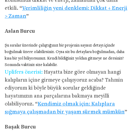
konusunda dikkat ve enerji, zamandan çok daha
etkili. “
Verimliliğin yeni denklemi: Dikkat + Enerji
> Zaman
”
Aslan Burcu
Şu sıralar üzerinde çalıştığınız bir projenin sayısız detayı içinde
boğulmak üzere olabilirsiniz. Oysa siz bu detaylara boğulmadan, daha
kısa bir yol biliyorsunuz. Kendi bildiğiniz yoldan gitmeye ne dersiniz?
Sonunda vaktiniz size kalabilir.
Uplifers önerisi:
Hayatta bize göre olmayan hangi
kalıpların içine girmeye çalışıyoruz acaba? Tahmin
ediyorum ki böyle büyük sorular geldiğinde
hayatımızın ana parçalarına bakmaya meyilli
olabiliyoruz. “
Kendimiz olmak için: Kalıplara
sığmaya çalışmadan bir yaşam sürmek mümkün
”
Başak Burcu