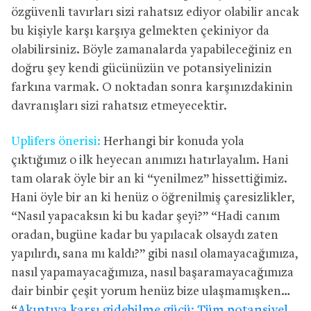
özgüvenli tavırları sizi rahatsız ediyor olabilir ancak
bu kişiyle karşı karşıya gelmekten çekiniyor da
olabilirsiniz. Böyle zamanalarda yapabileceğiniz en
doğru şey kendi gücünüzün ve potansiyelinizin
farkına varmak. O noktadan sonra karşınızdakinin
davranışları sizi rahatsız etmeyecektir.
Uplifers önerisi:
Herhangi bir konuda yola
çıktığımız o ilk heyecan anımızı hatırlayalım. Hani
tam olarak öyle bir an ki “yenilmez” hissettiğimiz.
Hani öyle bir an ki henüz o öğrenilmiş çaresizlikler,
“Nasıl yapacaksın ki bu kadar şeyi?” “Hadi canım
oradan, bugüne kadar bu yapılacak olsaydı zaten
yapılırdı, sana mı kaldı?” gibi nasıl olamayacağımıza,
nasıl yapamayacağımıza, nasıl başaramayacağımıza
dair binbir çeşit yorum henüz bize ulaşmamışken…
“
Akıntıya karşı gidebilme gücü: Tüm potansiyel