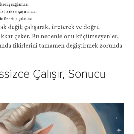
yükseliş sağlaması
e herkesi şaşırtması
in üzerine çıkması
k değil; çalışarak, üreterek ve doğru
kkat çeker. Bu nedenle onu küçümseyenler,
rında fikirlerini tamamen değiştirmek zorunda
ssizce Çalışır, Sonucu