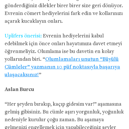
gönderdiğiniz dilekler birer birer size geri dönüyor.
Evrenin cömert hediyelerini fark edin ve kollarınızı
açarak kucaklayın onları.
Uplifers önerisi:
Evrenin hediyelerini kabul
edebilmek için önce onları hayatımıza davet etmeyi
öğrenmeliyiz. Olumlama ise bu davetin en kolay
yollarından biri. “
Olumlamaları unutun “Büyülü
Cümleler” yazmanın 10 püf noktasıyla başarıya
ulaşacaksınız!
”
Aslan Burcu
“Her şeyden bırakıp, kaçıp gidesim var!” aşamasına
gelmiş gibisiniz. Bu cümle aşırı yorgunluk, yoğunluk
nedeniyle kurulur çoğu zaman. Bu aşamaya
gelmenizi engellemek için yapabileceğiniz şeyler