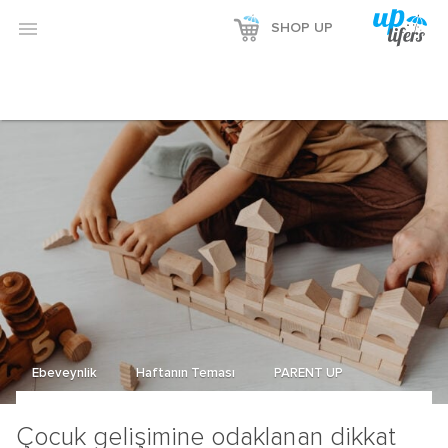

SHOP UP
Ebeveynlik
Haftanın Teması
PARENT UP
Çocuk gelişimine odaklanan dikkat