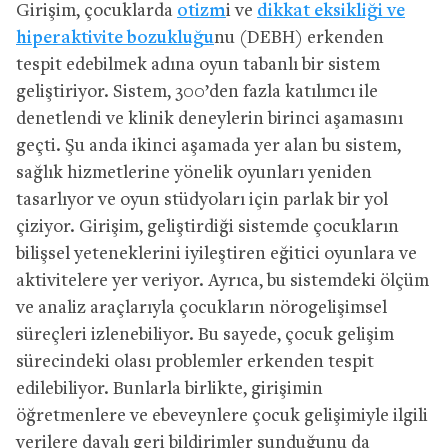
Girişim, çocuklarda
otizm
i ve
dikkat eksikliği ve
hiperaktivite bozukluğu
nu (DEBH) erkenden
tespit edebilmek adına oyun tabanlı bir sistem
geliştiriyor. Sistem, 300’den fazla katılımcı ile
denetlendi ve klinik deneylerin birinci aşamasını
geçti. Şu anda ikinci aşamada yer alan bu sistem,
sağlık hizmetlerine yönelik oyunları yeniden
tasarlıyor ve oyun stüdyoları için parlak bir yol
çiziyor. Girişim, geliştirdiği sistemde çocukların
bilişsel yeteneklerini iyileştiren eğitici oyunlara ve
aktivitelere yer veriyor. Ayrıca, bu sistemdeki ölçüm
ve analiz araçlarıyla çocukların nörogelişimsel
süreçleri izlenebiliyor. Bu sayede, çocuk gelişim
sürecindeki olası problemler erkenden tespit
edilebiliyor. Bunlarla birlikte, girişimin
öğretmenlere ve ebeveynlere çocuk gelişimiyle ilgili
verilere dayalı geri bildirimler sunduğunu da