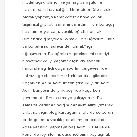
model uçak, planör ve yamaç paraşütü ile
devam eden havacılığı artık hobiden öte meslek
olarak yapmaya karar vererek hava yolları
taşımacılığı pilot lisansımı da aldım. Tüm bu uçuş
hayatım boyunca havacılık öğretisi olarak
isimlendirdiğim yolda “olmak” için uğraştım. Hala
da bu tekamül sürecinde “olmak” için
uğraşıyorum. Bu öğretinin gereksinimi olan iyi
hissetmek ve iyi yaşamak için kış sporları
haricinde ağırlıklı doğa sporları çerçevesinde
aklınıza gelebilecek her türlü sporla ilgilendim.
Koşarken Adım Adım ile tanıştım. İki yıldır Adım
Adım bünyesinde iyilik peşinde koşarken
çevreme de örnek olmaya çalışıyorum. Bu
zamana kadar edindiğim deneyimlerimi yazarak
anlatmak için blog kurduğum sıralarda sektörün
önde gelen havacılık portallarından birisinde
köşe yazarlığı yapmaya başladım. Sizler ile de
kendi deneyimlerimi, düşüncelerimi paylaşmak