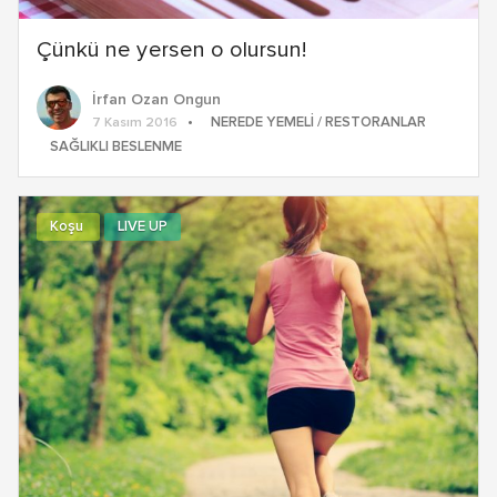
Çünkü ne yersen o olursun!
İrfan Ozan Ongun
NEREDE YEMELI / RESTORANLAR
7 Kasım 2016
SAĞLIKLI BESLENME
Koşu
LIVE UP