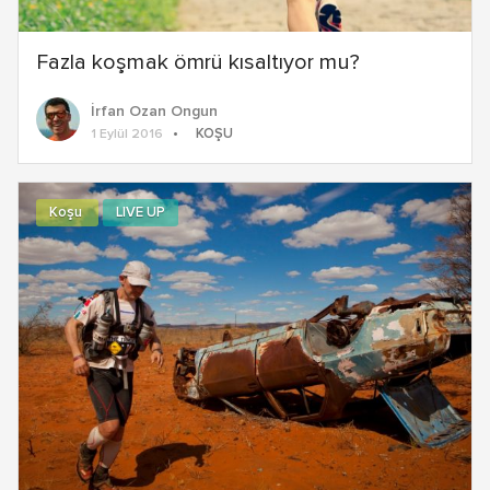
Fazla koşmak ömrü kısaltıyor mu?
İrfan Ozan Ongun
KOŞU
1 Eylül 2016
Koşu
LIVE UP