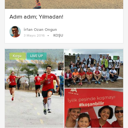
Adım adım; Yılmadan!
İrfan Ozan Ongun
KOŞU
3 Mayıs 2016
Koşu
LIVE UP