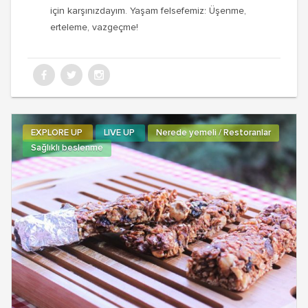
için karşınızdayım. Yaşam felsefemiz: Üşenme,
erteleme, vazgeçme!
EXPLORE UP
LIVE UP
Nerede yemeli / Restoranlar
Sağlıklı beslenme