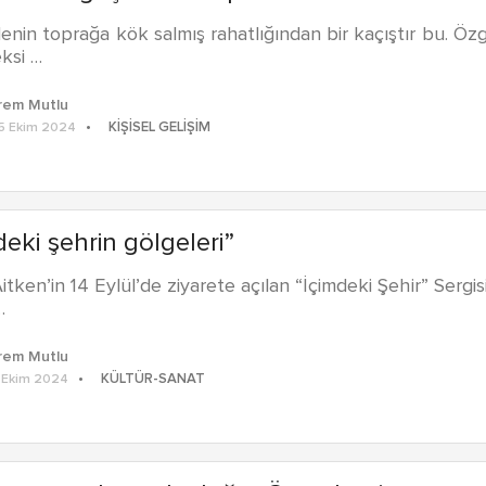
nin toprağa kök salmış rahatlığından bir kaçıştır bu. Özg
ksi …
rem Mutlu
KIŞISEL GELIŞIM
5 Ekim 2024
deki şehrin gölgeleri”
tken’in 14 Eylül’de ziyarete açılan “İçimdeki Şehir” Sergis
…
rem Mutlu
KÜLTÜR-SANAT
 Ekim 2024