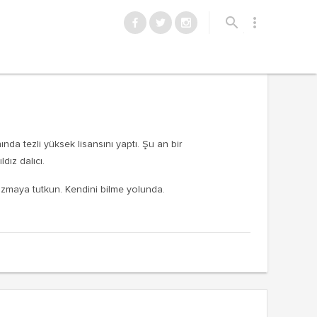
Reklamı Göster
search
more_vert
Reklamı Gizle
da tezli yüksek lisansını yaptı. Şu an bir
dız dalıcı.
yazmaya tutkun. Kendini bilme yolunda.