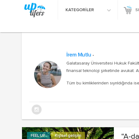
KATEGORİLER
S
İrem Mutlu
Galatasaray Üniversitesi Hukuk Fakülte
finansal teknoloji şirketinde avukat.
Tüm bu kimliklerinden sıyrıldığında i
“A-da
FEEL UP
Kişisel gelişim