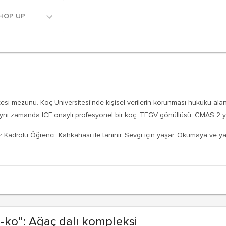
HOP UP
si mezunu. Koç Üniversitesi’nde kişisel verilerin korunması hukuku alanın
 Aynı zamanda ICF onaylı profesyonel bir koç. TEGV gönüllüsü. CMAS 2 yıl
se: Kadrolu Öğrenci. Kahkahası ile tanınır. Sevgi için yaşar. Okumaya ve 
-ko”: Ağaç dalı kompleksi