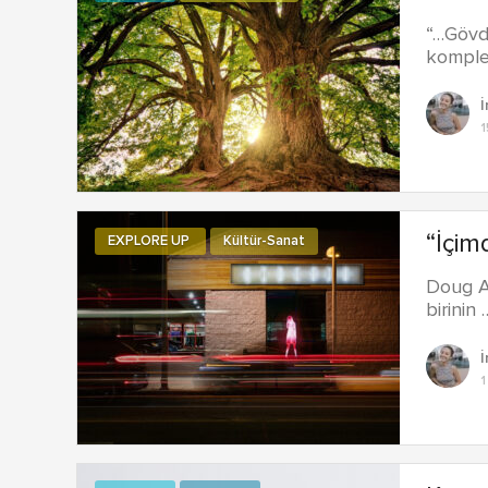
“…Gövde
komple
İ
1
“İçim
EXPLORE UP
Kültür-Sanat
Doug Ai
birinin 
İ
1