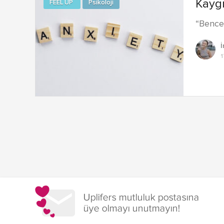
Kaygı
FEEL UP
Psikoloji
“Bence 
İ
1