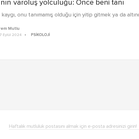
nın varoluş yolculuğu: Önce beni tanı
kaygı, onu tanımamış olduğu için yitip gitmek ya da altı
rem Mutlu
PSIKOLOJI
7 Eylül 2024
Haftalık mutluluk postasını almak için e-posta adresinizi girin!