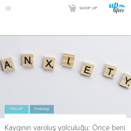

SHOP UP
FEEL UP
Psikoloji
Kaygının varoluş yolculuğu: Önce beni