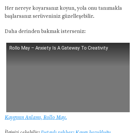
Her nereye koyarsanız koyun, yola onu tanımakla
başlarsanız serüveniniz güzelleşebilir.
Daha derinden bakmak isterseniz
:
Rollo May – Anxiety Is A Gateway To Creativity
Kaygının Anlamı, Rollo May.
İlginizi çekebilir:
Detaylı rehber: Kaygı bozukluğu,