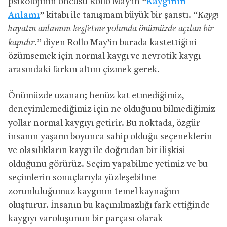
psikolojinin öncüsü Rollo May’in “
Kaygının
Anlamı
” kitabı ile tanışmam büyük bir şanstı. “
Kaygı
hayatın anlamını keşfetme yolunda önümüzde açılan bir
kapıdır.”
diyen Rollo May’in burada kastettiğini
özümsemek için normal kaygı ve nevrotik kaygı
arasındaki farkın altını çizmek gerek.
Önümüzde uzanan; henüz kat etmediğimiz,
deneyimlemediğimiz için ne olduğunu bilmediğimiz
yollar normal kaygıyı getirir. Bu noktada, özgür
insanın yaşamı boyunca sahip olduğu seçeneklerin
ve olasılıkların kaygı ile doğrudan bir ilişkisi
olduğunu görürüz. Seçim yapabilme yetimiz ve bu
seçimlerin sonuçlarıyla yüzleşebilme
zorunluluğumuz kaygının temel kaynağını
oluşturur. İnsanın bu kaçınılmazlığı fark ettiğinde
kaygıyı varoluşunun bir parçası olarak