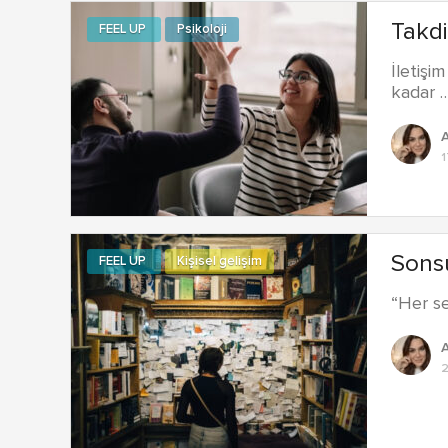
Takdi
FEEL UP
Psikoloji
İletişim
kadar 
A
1
Sonsu
FEEL UP
Kişisel gelişim
“Her se
A
2