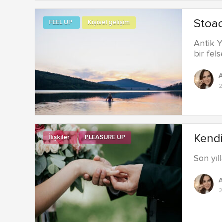
Stoac
FEEL UP
Kişisel gelişim
Antik Y
bir fel
A
2
Kendi
İlişkiler
PLEASURE UP
Son yıl
A
2