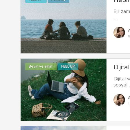
Hepim
Bir zam
…
A
Dijit
Beyin ve zihin
FEEL UP
Dijital
sosyal 
A
1