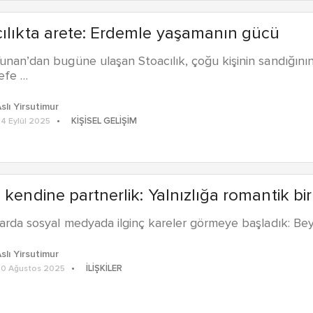
ılıkta arete: Erdemle yaşamanın gücü
unan’dan bugüne ulaşan Stoacılık, çoğu kişinin sandığını
sefe …
slı Yirsutimur
KIŞISEL GELIŞIM
4 Eylül 2025
 kendine partnerlik: Yalnızlığa romantik bir 
larda sosyal medyada ilginç kareler görmeye başladık: Beya
slı Yirsutimur
İLIŞKILER
0 Ağustos 2025