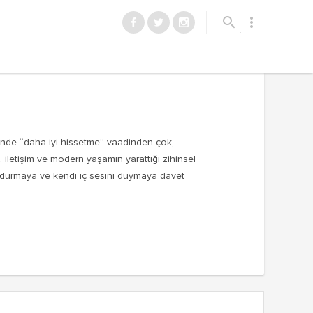
search
more_vert
lerinde “daha iyi hissetme” vaadinden çok,
e, iletişim ve modern yaşamın yarattığı zihinsel
e, durmaya ve kendi iç sesini duymaya davet