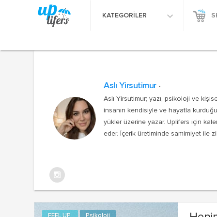
KATEGORİLER
S
Aslı Yirsutimur
Aslı Yirsutimur; yazı, psikoloji ve kiş
insanın kendisiyle ve hayatla kurduğu i
yükler üzerine yazar. Uplifers için k
eder. İçerik üretiminde samimiyet ile zi
FEEL UP
Psikoloji