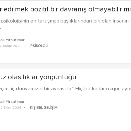
r edilmek pozitif bir davranış olmayabilir mi
 psikolojisinin en tartışmalı başlıklarından biri olan insanın 
…
slı Yirsutimur
PSIKOLOJI
7 Aralık 2025
z olasılıklar yorgunluğu
çim, iç dünyamızın bir aynasıdır.” Hiç bu kadar özgür, a
slı Yirsutimur
KIŞISEL GELIŞIM
2 Ekim 2025