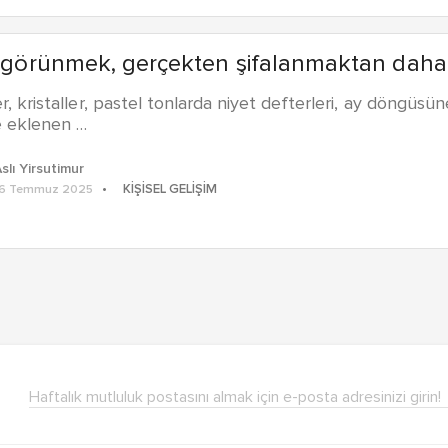
ı görünmek, gerçekten şifalanmaktan daha ö
r, kristaller, pastel tonlarda niyet defterleri, ay döngüsü
e eklenen …
slı Yirsutimur
KIŞISEL GELIŞIM
16 Temmuz 2025
Haftalık mutluluk postasını almak için e-posta adresinizi girin!