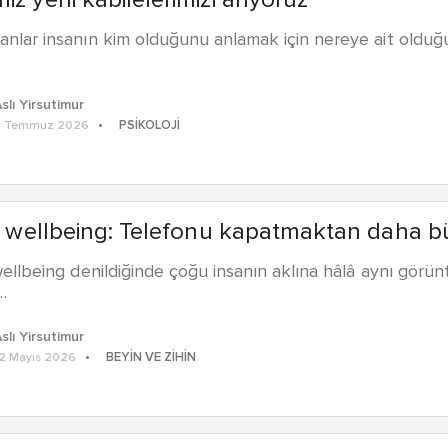
iz yeni kabilelerimizi arıyoruz
anlar insanın kim olduğunu anlamak için nereye ait olduğ
slı Yirsutimur
PSIKOLOJI
8 Temmuz 2026
al wellbeing: Telefonu kapatmaktan daha b
 wellbeing denildiğinde çoğu insanın aklına hâlâ aynı görü
…
slı Yirsutimur
BEYIN VE ZIHIN
2 Mayıs 2026