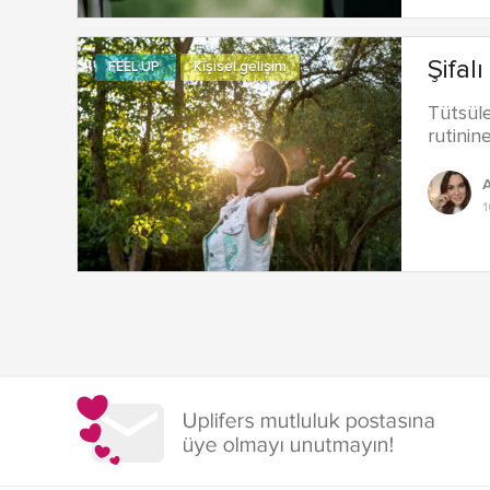
Şifal
FEEL UP
Kişisel gelişim
Tütsüle
rutinin
A
Yazı
dolaşımı