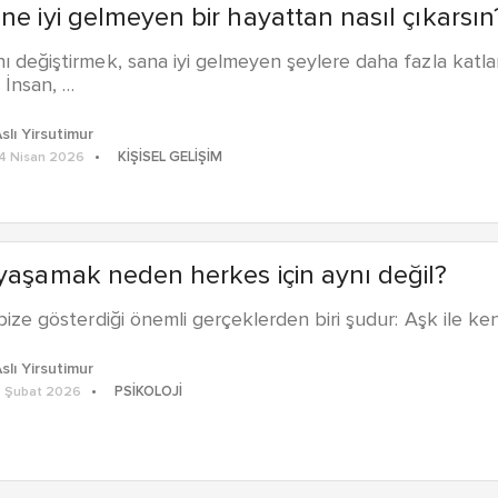
ne iyi gelmeyen bir hayattan nasıl çıkarsın
ı değiştirmek, sana iyi gelmeyen şeylere daha fazla kat
k İnsan, …
slı Yirsutimur
KIŞISEL GELIŞIM
4 Nisan 2026
yaşamak neden herkes için aynı değil?
 bize gösterdiği önemli gerçeklerden biri şudur: Aşk ile ke
slı Yirsutimur
PSIKOLOJI
 Şubat 2026