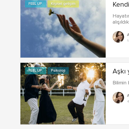
Kendi
FEEL UP
Kişisel gelişim
Hayatın
alışıldı
A
1
Aşkı 
FEEL UP
Psikoloji
Bilimin
A
4