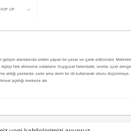
HOP UP
isel gelişim alanlarında üretim yapan bir yazar ve içerik editörüdür. Metin
lişkiyi fark etmesine odaklanır. Duygusal farkındalık, sınırlar, içsel deng
aleme aldığı yazılarda; sade ama derin bir dil kullanarak okuru düşünmey
hinsel açıklığı merkeze alır.