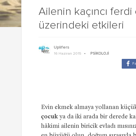
Ailenin kaçıncı ferdi
üzerindeki etkileri
Uplifers
PSIKOLOJI
16 Haziran 2015
Evin ekmek almaya yollanan küçü
çocuk
ya da iki arada bir derede 
hâkimi ailenin biricik evladı mısın
en büyüğü olun, doğum sırasıyla bağl