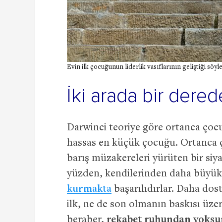
Evin ilk çocuğunun liderlik vasıflarının geliştiği söyl
İki arada bir dere
Darwinci teoriye göre ortanca çocu
hassas en küçük çocuğu. Ortanca ç
barış müzakereleri yürüten bir siya
yüzden, kendilerinden daha büyük
kurmakta
başarılıdırlar. Daha dost
ilk, ne de son olmanın baskısı üze
beraber,
rekabet ruhundan yoksu