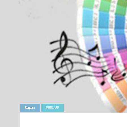
Başarı
FEEL UP