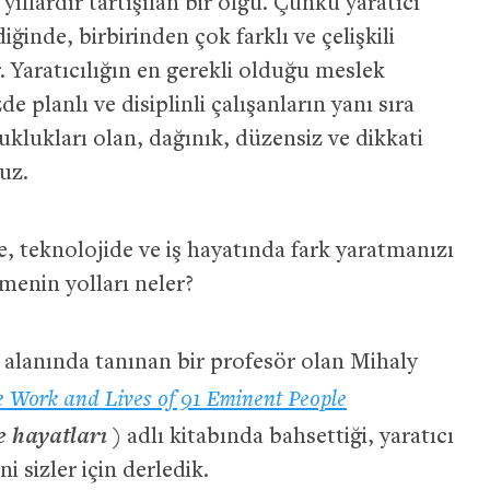
yıllardır tartışılan bir olgu. Çünkü yaratıcı
diğinde, birbirinden çok farklı ve çelişkili
r. Yaratıcılığın en gerekli olduğu meslek
e planlı ve disiplinli çalışanların yanı sıra
zuklukları olan, dağınık, düzensiz ve dikkati
ruz.
te, teknolojide ve iş hayatında fark yaratmanızı
rmenin yolları neler?
e alanında tanınan bir profesör olan Mihaly
he Work and Lives of 91 Eminent People
ve hayatları )
adlı kitabında bahsettiği, yaratıcı
ini sizler için derledik.