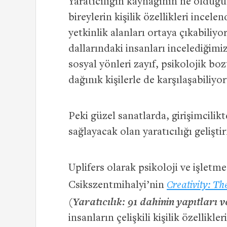
Yaratıcılığın kaynağının ne olduğu 
bireylerin kişilik özellikleri incelen
yetkinlik alanları ortaya çıkabiliyo
dallarındaki insanları incelediğimizd
sosyal yönleri zayıf, psikolojik bo
dağınık kişilerle de karşılaşabiliyo
Peki güzel sanatlarda, girişimcilik
sağlayacak olan yaratıcılığı gelişti
Uplifers olarak psikoloji ve işletm
Csikszentmihalyi’nin
Creativity: T
(Yaratıcılık: 91 dahinin yapıtları 
insanların çelişkili kişilik özellikler