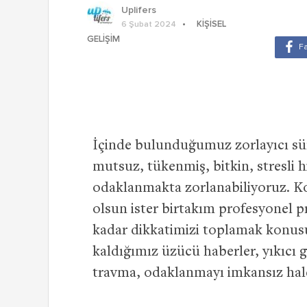
Uplifers
KIŞISEL
6 Şubat 2024
GELIŞIM
İçinde bulunduğumuz zorlayıcı s
mutsuz, tükenmiş, bitkin, stresli 
odaklanmakta zorlanabiliyoruz. Ko
olsun ister birtakım profesyonel 
kadar dikkatimizi toplamak konus
kaldığımız üzücü haberler, yıkıcı
travma, odaklanmayı imkansız hale 