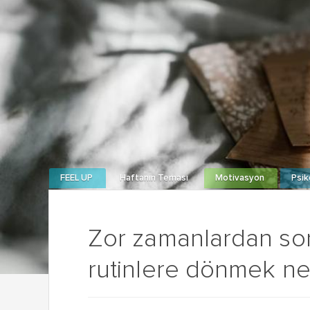
FEEL UP
Haftanın Teması
Motivasyon
Psik
Zor zamanlardan son
rutinlere dönmek n