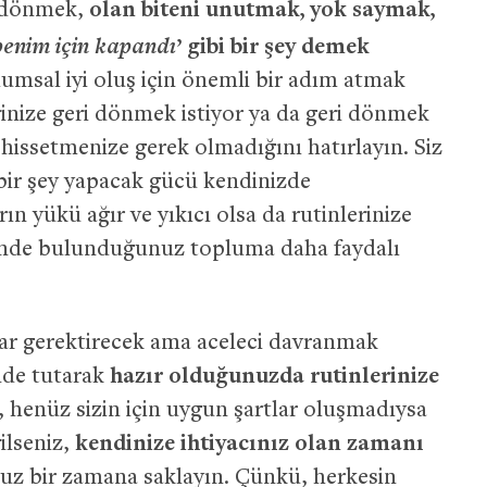
e dönmek,
olan biteni unutmak, yok saymak,
benim için kapandı
’ gibi bir şey demek
lumsal iyi oluş için önemli bir adım atmak
rinize geri dönmek istiyor ya da geri dönmek
 hissetmenize gerek olmadığını hatırlayın. Siz
i bir şey yapacak gücü kendinizde
n yükü ağır ve yıkıcı olsa da rutinlerinize
inde bulunduğunuz topluma daha faydalı
lar gerektirecek ama aceleci davranmak
nde tutarak
hazır olduğunuzda rutinlerinize
r, henüz sizin için uygun şartlar oluşmadıysa
ilseniz,
kendinize ihtiyacınız olan zamanı
nuz bir zamana saklayın. Çünkü, herkesin