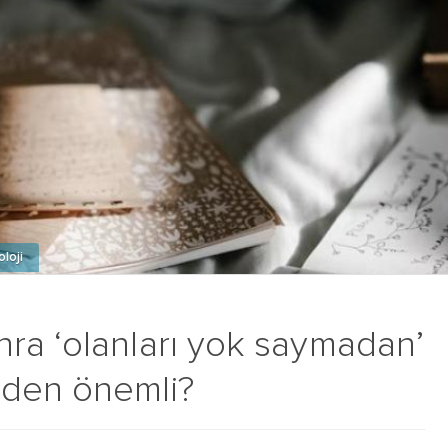
oloji
ra ‘olanları yok saymadan’
eden önemli?