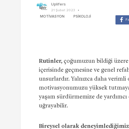
Uplifers
21 Şubat 2023
MOTIVASYON
PSIKOLOJI
Rutinler,
çoğumuzun bildiği üzere 
içerisinde geçmesine ve genel ref
unsurlardır. Yalnızca daha verimli
motivasyonumuzu yüksek tutmaya, 
yaşam sürdürmemize de yardımcı o
uğrayabilir.
Bireysel olarak deneyimlediğimiz