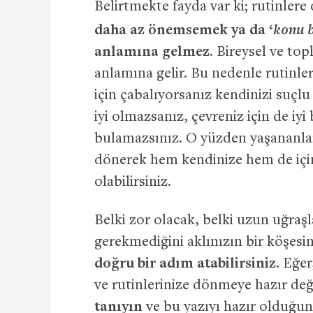
Belirtmekte fayda var ki; rutinler
konu 
daha az önemsemek ya da ‘
anlamına gelmez.
Bireysel ve top
anlamına gelir. Bu nedenle rutinle
için çabalıyorsanız kendinizi suçlu
iyi olmazsanız, çevreniz için de iy
bulamazsınız. O yüzden yaşananları
dönerek hem kendinize hem de iç
olabilirsiniz.
Belki zor olacak, belki uzun uğraş
gerekmediğini aklınızın bir köşesi
doğru bir adım atabilirsiniz
. Eğe
ve rutinlerinize dönmeye hazır değ
tanıyın
ve bu yazıyı hazır olduğu