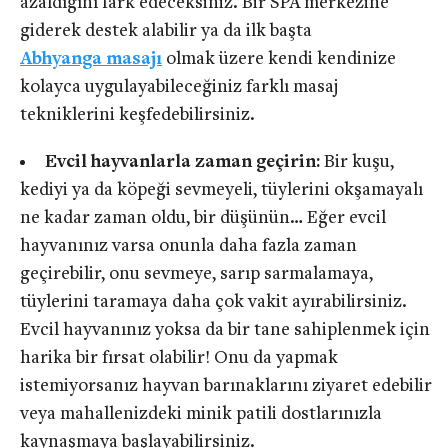
azaldığını fark edeceksiniz. Bir SPA merkezine
giderek destek alabilir ya da ilk başta
Abhyanga
masajı
olmak üzere kendi kendinize
kolayca uygulayabileceğiniz farklı masaj
tekniklerini keşfedebilirsiniz.
Evcil hayvanlarla zaman geçirin:
Bir kuşu,
kediyi ya da köpeği sevmeyeli, tüylerini okşamayalı
ne kadar zaman oldu, bir düşünün… Eğer evcil
hayvanınız varsa onunla daha fazla zaman
geçirebilir, onu sevmeye, sarıp sarmalamaya,
tüylerini taramaya daha çok vakit ayırabilirsiniz.
Evcil hayvanınız yoksa da bir tane sahiplenmek için
harika bir fırsat olabilir! Onu da yapmak
istemiyorsanız hayvan barınaklarını ziyaret edebilir
veya mahallenizdeki minik patili dostlarınızla
kaynaşmaya başlayabilirsiniz.