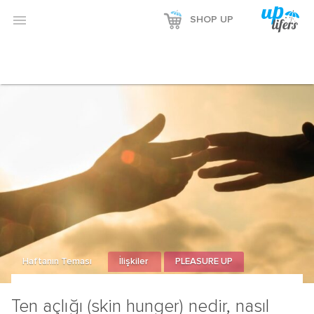

SHOP UP
Haftanın Teması
İlişkiler
PLEASURE UP
Ten açlığı (skin hunger) nedir, nasıl