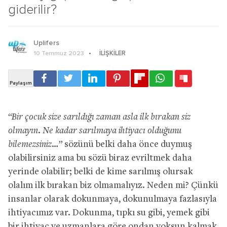
giderilir?
Uplifers
İLIŞKILER
10 Temmuz 2023
“Bir çocuk size sarıldığı zaman asla ilk bırakan siz
olmayın. Ne kadar sarılmaya ihtiyacı olduğunu
bilemezsiniz…”
sözünü belki daha önce duymuş
olabilirsiniz ama bu sözü biraz evriltmek daha
yerinde olabilir; belki de kime sarılmış olursak
olalım ilk bırakan biz olmamalıyız. Neden mi? Çünkü
insanlar olarak dokunmaya, dokunulmaya fazlasıyla
ihtiyacımız var. Dokunma, tıpkı su gibi, yemek gibi
bir ihtiyaç ve uzmanlara göre ondan yoksun kalmak,