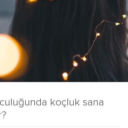
culuğunda koçluk sana
r?