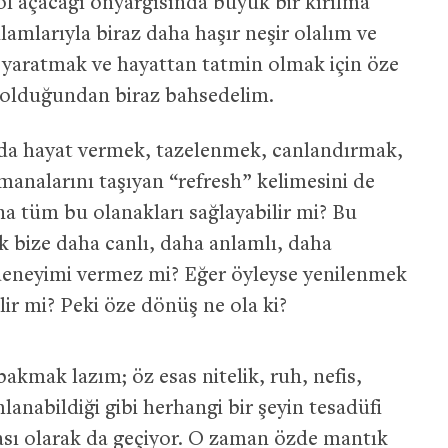
yol açacağı önyargısında büyük bir kırılma
lamlarıyla biraz daha haşır neşir olalım ve
m yaratmak ve hayattan tatmin olmak için öze
olduğundan biraz bahsedelim.
da hayat vermek, tazelenmek, canlandırmak,
analarını taşıyan “refresh” kelimesini de
ona tüm bu olanakları sağlayabilir mi? Bu
ek bize daha canlı, daha anlamlı, daha
 deneyimi vermez mi? Eğer öyleyse yenilenmek
ir mi? Peki öze dönüş ne ola ki?
kmak lazım; öz esas nitelik, ruh, nefis,
anabildiği gibi herhangi bir şeyin tesadüfi
ası olarak da geçiyor. O zaman özde mantık