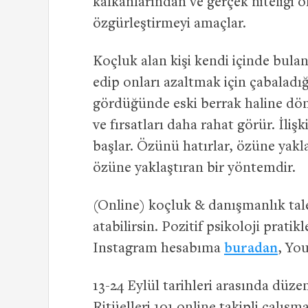
kalkanlarından ve gerçek niteliği 
özgürleştirmeyi amaçlar.
Koçluk alan kişi kendi içinde bula
edip onları azaltmak için çabaladıg
gördüğünde eski berrak haline dön
ve fırsatları daha rahat görür. İl
başlar. Özünü hatırlar, özüne yakla
özüne yaklaştıran bir yöntemdir.
(Online) koçluk & danışmanlık tale
atabilirsin. Pozitif psikoloji pratik
Instagram hesabıma
buradan
, Yo
13-24 Eylül tarihleri arasında düz