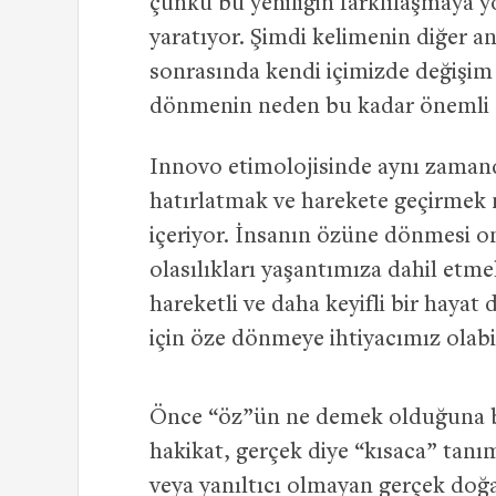
çünkü bu yeniliğin farklılaşmaya 
yaratıyor. Şimdi kelimenin diğer an
sonrasında kendi içimizde değişi
dönmenin neden bu kadar önemli 
Innovo etimolojisinde aynı zaman
hatırlatmak ve harekete geçirmek m
içeriyor. İnsanın özüne dönmesi 
olasılıkları yaşantımıza dahil etm
hareketli ve daha keyifli bir hayat
için öze dönmeye ihtiyacımız olabil
Önce “öz”ün ne demek olduğuna ba
hakikat, gerçek diye “kısaca” tanıml
veya yanıltıcı olmayan gerçek doğ