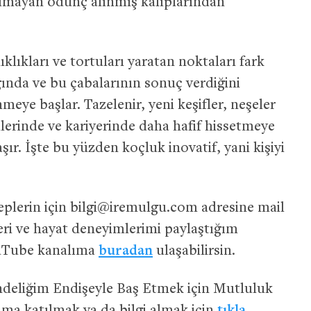
olmayan ödünç alınmış kalıplarından
nıklıkları ve tortuları yaratan noktaları fark
̆ında ve bu çabalarının sonuç verdiğini
meye başlar. Tazelenir, yeni keşifler, neşeler
işkilerinde ve kariyerinde daha hafif hissetmeye
şır. İşte bu yüzden koçluk inovatif, yani kişiyi
plerin için
bilgi@iremulgu.com
adresine mail
leri ve hayat deneyimlerimi paylaştığım
uTube kanalıma
buradan
ulaşabilirsin.
endeliğim Endişeyle Baş Etmek için Mutluluk