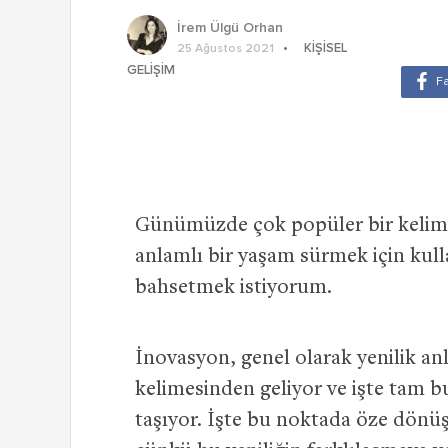
İrem Ülgü Orhan
KIŞISEL
25 Ağustos 2021
GELIŞIM
Günümüzde çok popüler bir kel
anlamlı bir yaşam sürmek için k
bahsetmek istiyorum.
İnovasyon, genel olarak yenilik an
kelimesinden geliyor ve işte tam b
taşıyor. İşte bu noktada öze dönüs