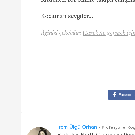
Ritüelleri 101 online takipli çalıs
Kocaman sevgiler…
İlginizi çekebilir:
Harekete geçmek içi
İrem Ülgü Orhan
Profesyonel Koç
Berkeley, North Carolina ve Penns