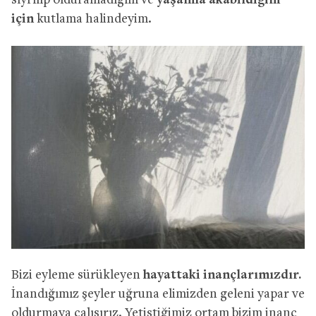
sıyrılıp olduramadığım ve
yaşamla akabildiğim
için
kutlama halindeyim.
Bizi eyleme sürükleyen
hayattaki inançlarımızdır.
İnandığımız şeyler uğruna elimizden geleni yapar ve
oldurmaya çalışırız. Yetiştiğimiz ortam bizim inanç