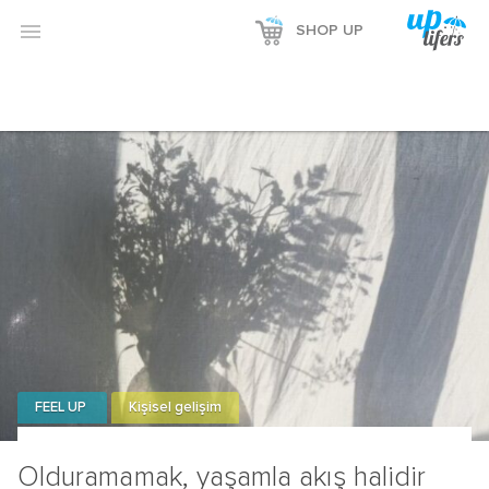

SHOP UP
FEEL UP
Kişisel gelişim
Olduramamak, yaşamla akış halidir