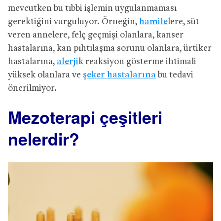
mevcutken bu tıbbi işlemin uygulanmaması
gerektiğini vurguluyor. Örneğin,
hamile
lere, süt
veren annelere, felç geçmişi olanlara, kanser
hastalarına, kan pıhtılaşma sorunu olanlara, ürtiker
hastalarına,
alerji
k reaksiyon gösterme ihtimali
yüksek olanlara ve
şeker hastalarına
bu tedavi
önerilmiyor.
Mezoterapi çeşitleri
nelerdir?