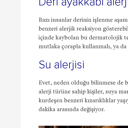
Deri ayakkabı alerj
Bazı insanlar derinin işlenme aşa
benzeri alerjik reaksiyon göstereb
içinde kaybolan bu dermatolojik t
mutlaka çorapla kullanmalı, ya d
Su alerjisi
Evet, neden olduğu bilinmese de bö
alerji türüne sahip kişiler, suya m
kurdeşen benzeri kızarıklıklar yaşı
dakika arasında değişiyor.